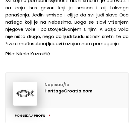
Svi koji su potrebni svjetlosti dužni smo im je darovati. I
na kraju Isus govori koji je smisao i cilj takvoga
ponašanja. Jedini smisao i cilj je da svi ljudi slave Oca
našega koji je na Nebesima. Boga se slavi vršenjem
njegove volje i poistovjećivanjem s njim. A Božja volja
nije ništa drugo, nego da ljudi budu istinski sretni te da
žive u međusobnoj ljubavi i uzajamnom pomaganju.
Piše: Nikola Kuzmičić
Napisao/la
HeritageCroatia.com
POGLEDAJ PROFIL