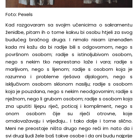
Foto: Pexels
Kad razgovaram sa svojim učenicima o sakramentu
ženidbe, pitam ih o tome kakvu bi osobu htjeli za svog
budućeg bračnog druga. I nimalo nisam iznenađen
kada mi kažu da bi radije bili s odgovornom, nego s
površnom osobom; radije s istinoljubivom osobom,
nego s nekim tko neprestano laže i vara; radije s
marljivom, nego s lijenom; radije s osobom koja je
razumna i probleme rješava dijalogom, nego s
isključivom osobom sklonom nasilju; radije s osobom
koja je pouzdana, nego s nekim neodgovornim; radije s
nježnom, nego li grubom osobom; radije s osobom koja
zna uputiti lijepu riječ, poticaj i kompliment, nego s
onom osobom čije su riječi otrovne, koje
omalovažavaju i vrijeđaju… I tako dalje i tome slično.
Meni ne preostaje ništa drugo nego reći im nato da i
svi drugi ljudi žele baš takve osobe i da oni budu najprije