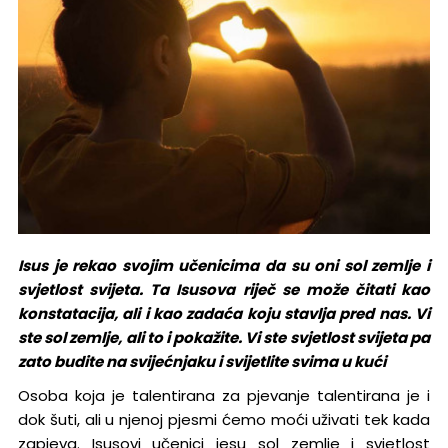
Isus je rekao svojim učenicima da su oni sol zemlje i
svjetlost svijeta. Ta Isusova riječ se može čitati kao
konstatacija, ali i kao zadaća koju stavlja pred nas. Vi
ste sol zemlje, ali to i pokažite. Vi ste svjetlost svijeta pa
zato budite na svijećnjaku i svijetlite svima u kući
Osoba koja je talentirana za pjevanje talentirana je i
dok šuti, ali u njenoj pjesmi ćemo moći uživati tek kada
zapjeva. Isusovi učenici jesu sol zemlje i svjetlost