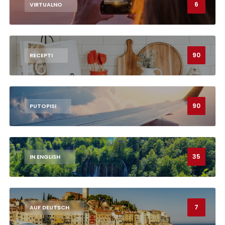
6
VIRTUALNO
90
RECEPTI
90
PUTOPISI
35
IN ENGLISH
7
AUF DEUTSCH