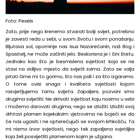
Foto: Pexels
Zato, prije nego krenemo stvarati bolji svijet, potrebno
je zavesti reda u sebi, u svom životu i svom ponašanju.
Bljutava sol, opominje nas Isus Nazarećanin, naš Bog i
Spasitelj, ne može začiniti jelo. Beskorisna je i čini štetu.
Jednako kao što je besmislena svjetlost koja se ne
stavi na vidljivo mjesto da svijetli svima. Zato se valja
pitati čime mi to gorimo, što nas pali i za što izgaramo.
O tome ovisi snaga i kvaliteta svjetlosti kojom
rasvjetljujemo tamu svijeta. Zapaljeni, pozvani smo
drugima svijetliti. Ne skrivati svjetlost koju nosimo u sebi
i možemo darovati drugima, nego se izložiti. Izložiti svoj
drhtavi plamen kojekakvim vjetrovima ne bojeći se da
će nas ugasiti i ne opterećujući se svojom krhkošću. Ta
mi nismo izvor svjetlosti, nego tek zapaljena svjetiljka
koja želi posvijetliti plamenom kojim je užgana.