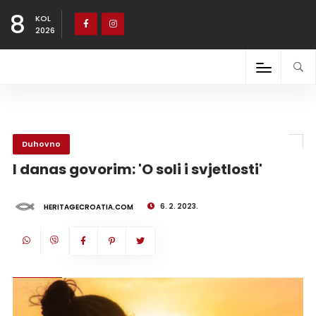
8
KOL
2026
Duhovno
I danas govorim: 'O soli i svjetlosti'
6. 2. 2023.
HERITAGECROATIA.COM