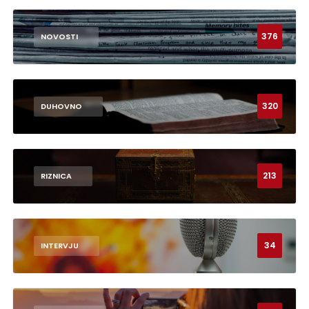
376
NOVOSTI
320
DUHOVNO
213
RIZNICA
34
INTERVJU