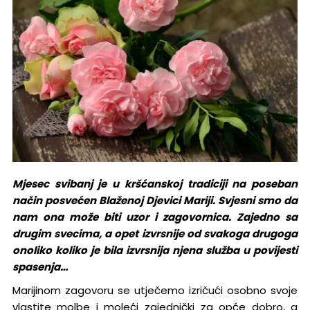
Mjesec svibanj je u kršćanskoj tradiciji na poseban
način posvećen Blaženoj Djevici Mariji. Svjesni smo da
nam ona može biti uzor i zagovornica. Zajedno sa
drugim svecima, a opet izvrsnije od svakoga drugoga
onoliko koliko je bila izvrsnija njena služba u povijesti
spasenja…
Marijinom zagovoru se utječemo izričući osobno svoje
vlastite molbe i moleći zajednički za opće dobro, a