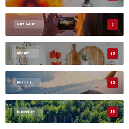
6
VIRTUALNO
90
RECEPTI
90
PUTOPISI
35
IN ENGLISH