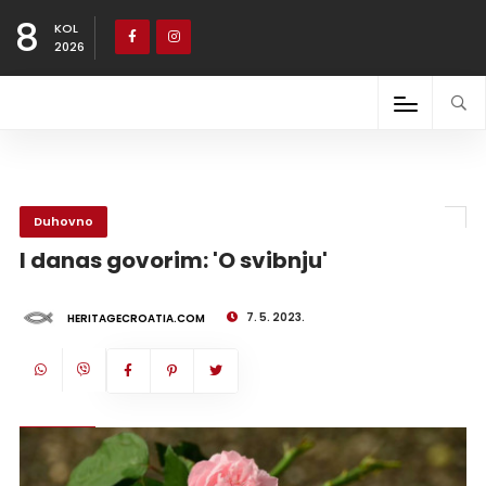
8
KOL
2026
Duhovno
I danas govorim: 'O svibnju'
7. 5. 2023.
HERITAGECROATIA.COM