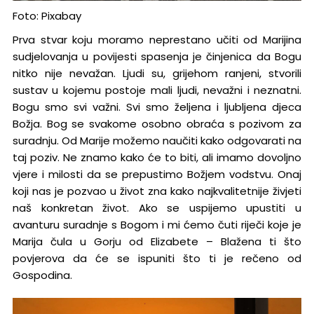
Foto: Pixabay
Prva stvar koju moramo neprestano učiti od Marijina
sudjelovanja u povijesti spasenja je činjenica da Bogu
nitko nije nevažan. Ljudi su, grijehom ranjeni, stvorili
sustav u kojemu postoje mali ljudi, nevažni i neznatni.
Bogu smo svi važni. Svi smo željena i ljubljena djeca
Božja. Bog se svakome osobno obraća s pozivom za
suradnju. Od Marije možemo naučiti kako odgovarati na
taj poziv. Ne znamo kako će to biti, ali imamo dovoljno
vjere i milosti da se prepustimo Božjem vodstvu. Onaj
koji nas je pozvao u život zna kako najkvalitetnije živjeti
naš konkretan život. Ako se uspijemo upustiti u
avanturu suradnje s Bogom i mi ćemo čuti riječi koje je
Marija čula u Gorju od Elizabete – Blažena ti što
povjerova da će se ispuniti što ti je rečeno od
Gospodina.