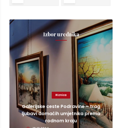
Izbor urednika
Riznica
Galerijske ceste Podravine – trag
ljubavi domaćih umjetnika prema
rodnom kraju