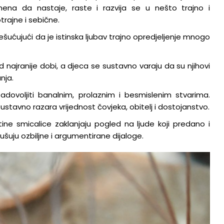
mena da nastaje, raste i razvija se u nešto trajno i
rajne i sebične.
ešućujući da je istinska ljubav trajno opredjeljenje mnogo
najranije dobi, a djeca se sustavno varaju da su njihovi
nja.
ovoljiti banalnim, prolaznim i besmislenim stvarima.
stavno razara vrijednost čovjeka, obitelj i dostojanstvo.
tine smicalice zaklanjaju pogled na ljude koji predano i
ušuju ozbiljne i argumentirane dijaloge.