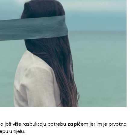
Duhovno
o još više razbuktaju potrebu za pićem jer im je prvotna
Bliže Tebi- Quo vadis?
pu u tijelu.