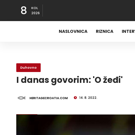
8
KOL
2026
NASLOVNICA
RIZNICA
INTE
Duhovno
I danas govorim: 'O žeđi'
14. 8. 2022.
HERITAGECROATIA.COM