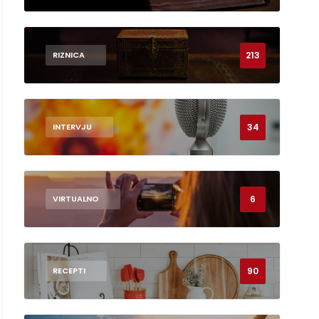
213
RIZNICA
34
INTERVJU
6
VIRTUALNO
90
RECEPTI