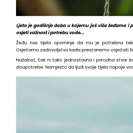
Ljeto je godišnje doba u kojemu još više žeđamo i po
osjeti važnost i potrebu vode...
Žeđu nas tijelo opominje da mu je potrebna tek
Osjećamo zadovoljstvo kada prestanemo osjećati ž
Nažalost, čak ni tako jednostavna i prirodna stvar k
zloupotrebe. Namjesto da ljudi svoje tijelo napoje vod