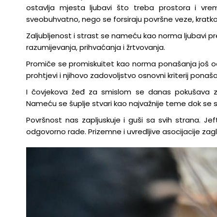
ostavlja mjesta ljubavi što treba prostora i vre
sveobuhvatno, nego se forsiraju površne veze, kratkot
Zaljubljenost i strast se nameću kao norma ljubavi pr
razumijevanja, prihvaćanja i žrtvovanja.
Promiče se promiskuitet kao norma ponašanja još od 
prohtjevi i njihovo zadovoljstvo osnovni kriterij ponaša
I čovjekova žeđ za smislom se danas pokušava zad
Nameću se šuplje stvari kao najvažnije teme dok se su
Površnost nas zapljuskuje i guši sa svih strana. Jef
odgovorno rade. Prizemne i uvredljive asocijacije zagl