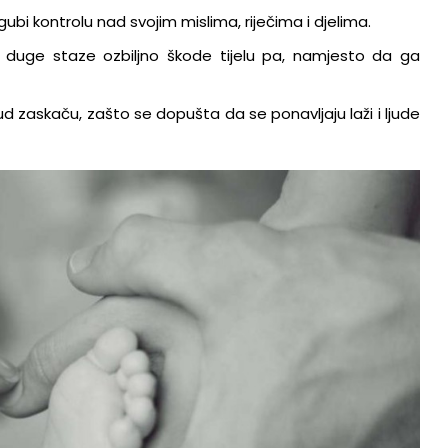
18.1.2023.
bi kontrolu nad svojim mislima, riječima i djelima.
na duge staze ozbiljno škode tijelu pa, namjesto da ga
d zaskaču, zašto se dopušta da se ponavljaju laži i ljude