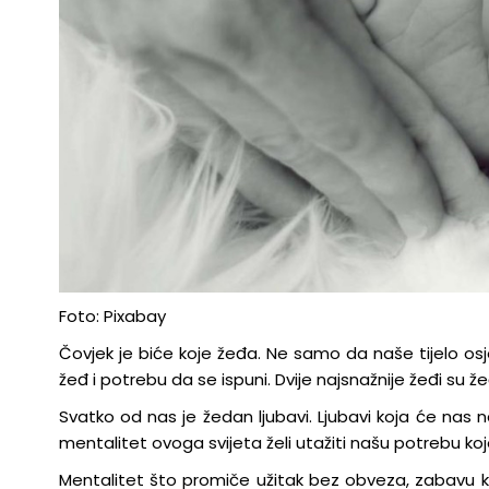
Foto: Pixabay
Čovjek je biće koje žeđa. Ne samo da naše tijelo 
žeđ i potrebu da se ispuni. Dvije najsnažnije žeđi su že
Svatko od nas je žedan ljubavi. Ljubavi koja će nas nap
mentalitet ovoga svijeta želi utažiti našu potrebu ko
Mentalitet što promiče užitak bez obveza, zabavu 