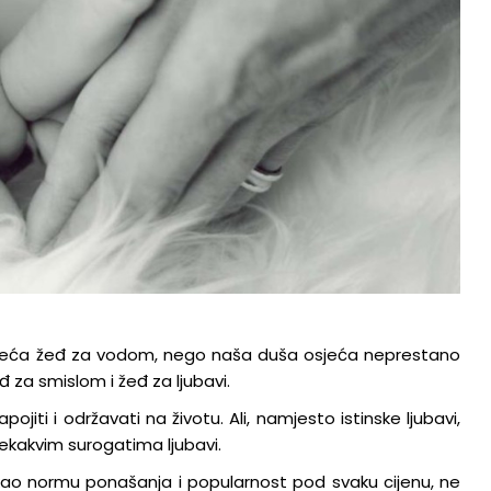
osjeća žeđ za vodom, nego naša duša osjeća neprestano
đ za smislom i žeđ za ljubavi.
ojiti i održavati na životu. Ali, namjesto istinske ljubavi,
jekakvim surogatima ljubavi.
kao normu ponašanja i popularnost pod svaku cijenu, ne