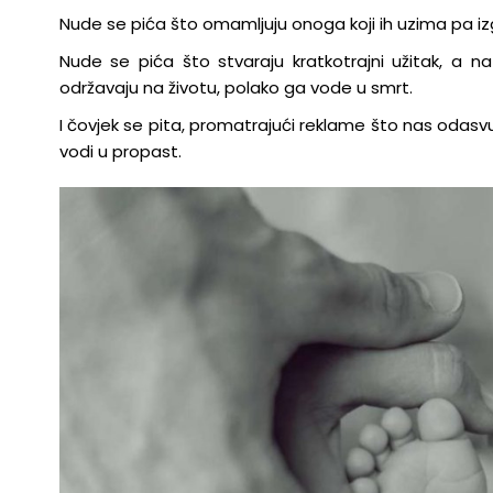
Nude se pića što omamljuju onoga koji ih uzima pa izgu
Nude se pića što stvaraju kratkotrajni užitak, a 
održavaju na životu, polako ga vode u smrt.
I čovjek se pita, promatrajući reklame što nas odasvu
vodi u propast.