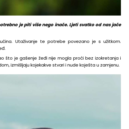
trebno je piti više nego inače. Ljeti svatko od nas jače
ućina. Utaživanje te potrebe povezano je s užitkom.
eđ.
ao što je gašenje žeđi nije mogla proći bez izokretanja i
om, izmišljaju kojekakve stvari i nude koješta u zamjenu.