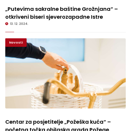
„Putevima sakralne baštine Grožnjana“ – otkriveni biseri
sjeverozapadne Istre
„Putevima sakralne baštine Grožnjana“ –
otkriveni biseri sjeverozapadne Istre
13. 12. 2024.
Novosti
Centar za posjetitelje „Požeška kuća“ – početna točka obilaska grada
Požege
Centar za posjetitelje „Požeška kuća“ –
početna točka obilaska grada Požege