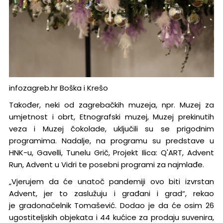
infozagreb.hr Boška i Krešo
Također, neki od zagrebačkih muzeja, npr. Muzej za
umjetnost i obrt, Etnografski muzej, Muzej prekinutih
veza i Muzej čokolade, uključili su se prigodnim
programima. Nadalje, na programu su predstave u
HNK-u, Gavelli, Tunelu Grič, Projekt Ilica: Q'ART, Advent
Run, Advent u Vidri te posebni programi za najmlađe.
„Vjerujem da će unatoč pandemiji ovo biti izvrstan
Advent, jer to zaslužuju i građani i grad“, rekao
je gradonačelnik Tomašević. Dodao je da će osim 26
ugostiteljskih objekata i 44 kućice za prodaju suvenira,