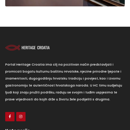
Portal Heritage Croatia ima cilj na pozitivan način predstavljati i
promicati bogatu kulturnu baštinu Hrvatske, njezine prirodne ljepote i
znamenitosti, dugogodišnju hrvatsku tradiciju i povijest, kao i izvornu
gastronomiju te autentičnost hrvatskoga naroda. U HC timu sudjeluju
ljudi koji znaju pružiti podršku, raduju se svojim i tuđim uspjesima te
prave vrijednosti do kojih drže u životu žele podijeliti s drugima.