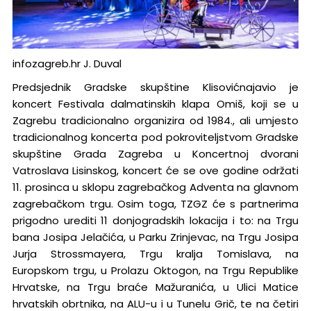
infozagreb.hr J. Duval
Predsjednik Gradske skupštine Klisovićnajavio je
koncert Festivala dalmatinskih klapa Omiš, koji se u
Zagrebu tradicionalno organizira od 1984., ali umjesto
tradicionalnog koncerta pod pokroviteljstvom Gradske
skupštine Grada Zagreba u Koncertnoj dvorani
Vatroslava Lisinskog, koncert će se ove godine održati
11. prosinca u sklopu zagrebačkog Adventa na glavnom
zagrebačkom trgu. Osim toga, TZGZ će s partnerima
prigodno urediti 11 donjogradskih lokacija i to: na Trgu
bana Josipa Jelačića, u Parku Zrinjevac, na Trgu Josipa
Jurja Strossmayera, Trgu kralja Tomislava, na
Europskom trgu, u Prolazu Oktogon, na Trgu Republike
Hrvatske, na Trgu braće Mažuranića, u Ulici Matice
hrvatskih obrtnika, na ALU-u i u Tunelu Grič, te na četiri