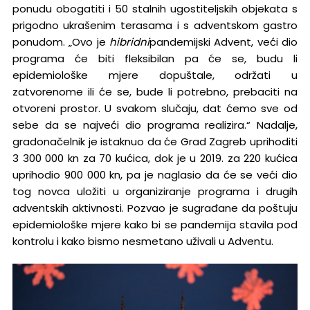
ponudu obogatiti i 50 stalnih ugostiteljskih objekata s
prigodno ukrašenim terasama i s adventskom gastro
ponudom. „Ovo je
hibridni
pandemijski Advent, veći dio
programa će biti fleksibilan pa će se, budu li
epidemiološke mjere dopuštale, održati u
zatvorenome ili će se, bude li potrebno, prebaciti na
otvoreni prostor. U svakom slučaju, dat ćemo sve od
sebe da se najveći dio programa realizira.“ Nadalje,
gradonačelnik je istaknuo da će Grad Zagreb uprihoditi
3 300 000 kn za 70 kućica, dok je u 2019. za 220 kućica
uprihodio 900 000 kn, pa je naglasio da će se veći dio
tog novca uložiti u organiziranje programa i drugih
adventskih aktivnosti. Pozvao je sugrađane da poštuju
epidemiološke mjere kako bi se pandemija stavila pod
kontrolu i kako bismo nesmetano uživali u Adventu.