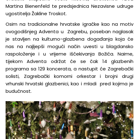
Martina Bienenfeld te predsjednica Nezavisne udruge
ugostitelja Žakline Troskot.
Osim na tradicionalne hrvatske igračke kao na motiv
ovogodišnjeg Adventa u Zagrebu, poseban naglasak
je stavljen na kulturno-glazbena događanja koja će
nas na najljepši mogući način uvesti u blagdansko
raspoloženje i u vrijeme iščekivanja Božića. Naime,
tijekom Adventa održat će se čak 14 glazbenih
programa sa 129 koncerata, a nastupit će Zagrebački
solisti, Zagrebački komorni orkestar i brojni drugi
vrhunski hrvatski glazbenici, kao i mladi pred kojima je
budućnost.