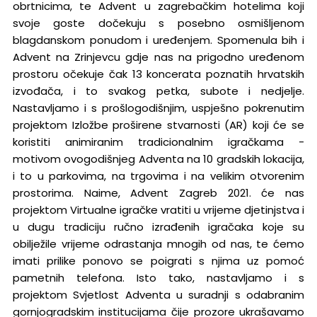
obrtnicima, te Advent u zagrebačkim hotelima koji
svoje goste dočekuju s posebno osmišljenom
blagdanskom ponudom i uređenjem. Spomenula bih i
Advent na Zrinjevcu gdje nas na prigodno uređenom
prostoru očekuje čak 13 koncerata poznatih hrvatskih
izvođača, i to svakog petka, subote i nedjelje.
Nastavljamo i s prošlogodišnjim, uspješno pokrenutim
projektom Izložbe proširene stvarnosti (AR) koji će se
koristiti animiranim tradicionalnim igračkama -
motivom ovogodišnjeg Adventa na 10 gradskih lokacija,
i to u parkovima, na trgovima i na velikim otvorenim
prostorima. Naime, Advent Zagreb 2021. će nas
projektom Virtualne igračke vratiti u vrijeme djetinjstva i
u dugu tradiciju ručno izrađenih igračaka koje su
obilježile vrijeme odrastanja mnogih od nas, te ćemo
imati prilike ponovo se poigrati s njima uz pomoć
pametnih telefona. Isto tako, nastavljamo i s
projektom Svjetlost Adventa u suradnji s odabranim
gornjogradskim institucijama čije prozore ukrašavamo