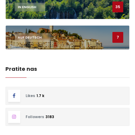
35
IN ENGLISH
7
AUF DEUTSCH
Pratite nas
Likes
1.7 k
Followers
3183