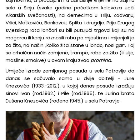
sajmovima, a prodaju ih i u današnje vrijeme na Sajmu
sela u Sinju (svake godine početkom kolovoza uoči
Alkarskih svečanosti), na dernecima u Trilju, Zadvarju,
Vrlici, Metkoviću, Benkovcu, Splitu i drugdje. Prije Drugog
svjetskog rata lončari su bili putujući trgovci koji su na
magarcu ili konju raznosili robu po mjestima i mijenjali je
za žito, na način „koliko žita stane u lonac, nosi ga!“. Taj
se arhaičan način zamjene, trampe, robe za žito (ili ulje,
masline, smokve) u ovom kraju zvao
promina
.
Umijeće izrade zemljanog posuđa u selu Potravlje do
danas se sačuvalo samo u dvije obitelji - Jure
Knezovića (1933.-2012.), u kojoj danas posuđe izrađuju
sinovi Ivan (rođ.1962.) i Pile (rođ.1965), te Jurina brata
Dušana Knezovića (rođena 1945.) u selu Potravlje.