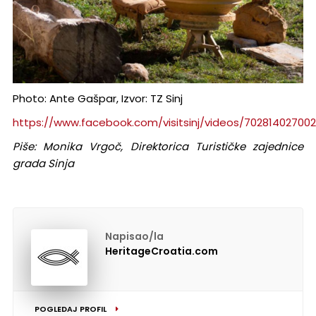
Photo: Ante Gašpar, Izvor: TZ Sinj
https://www.facebook.com/visitsinj/videos/70281402700
Piše: Monika Vrgoč, Direktorica Turističke zajednice
grada Sinja
Napisao/la
HeritageCroatia.com
POGLEDAJ PROFIL