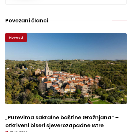
Povezani članci
Novosti
„Putevima sakralne baštine Grožnjana“ – otkriveni biseri
sjeverozapadne Istre
„Putevima sakralne baštine Grožnjana“ –
otkriveni biseri sjeverozapadne Istre