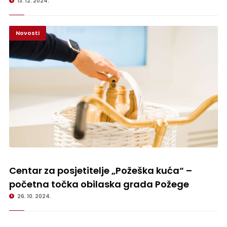
13. 12. 2024.
Novosti
Centar za posjetitelje „Požeška kuća“ – početna točka obilaska grada
Požege
Centar za posjetitelje „Požeška kuća“ –
početna točka obilaska grada Požege
26. 10. 2024.