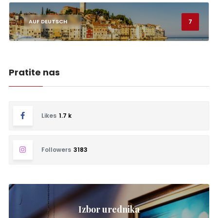
7
AUF DEUTSCH
Pratite nas
Likes
1.7 k
Followers
3183
Izbor urednika