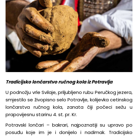
Tradicijsko lončarstvo ručnog kola iz Potravlja
U podnožju vrle Svilaje, priljubljeno rubu Peručkog jezera,
smjestilo se živopisno selo Potravlje, kolijevka cetinskog
lončarstva ručnog kola, zanata čiji počeci sežu u
prapovijesnu starinu 4. st. pr. Kr.
Potravski lončari – bakrari, najpoznatiji su upravo po
posuđu koje im je i donijelo i nadimak. Tradicijsko