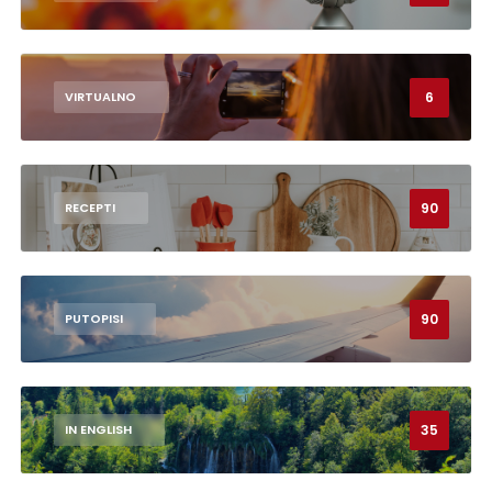
6
VIRTUALNO
90
RECEPTI
90
PUTOPISI
35
IN ENGLISH