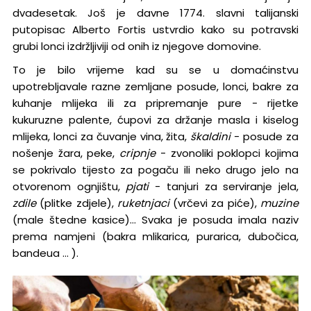
dvadesetak. Još je davne 1774. slavni talijanski
putopisac Alberto Fortis ustvrdio kako su potravski
grubi lonci izdržljiviji od onih iz njegove domovine.
To je bilo vrijeme kad su se u domaćinstvu
upotrebljavale razne zemljane posude, lonci, bakre za
kuhanje mlijeka ili za pripremanje pure - rijetke
kukuruzne palente, ćupovi za držanje masla i kiselog
mlijeka, lonci za čuvanje vina, žita,
škaldini
- posude za
nošenje žara, peke,
cripnje
- zvonoliki poklopci kojima
se pokrivalo tijesto za pogaču ili neko drugo jelo na
otvorenom ognjištu,
pjati
- tanjuri za serviranje jela,
zdile
(plitke zdjele),
ruketnjaci
(vrčevi za piće),
muzine
(male štedne kasice)... Svaka je posuda imala naziv
prema namjeni (bakra mlikarica, purarica, dubočica,
bandeua ... ).