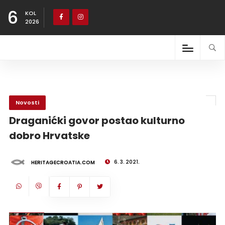
6
KOL
2026
Novosti
Draganićki govor postao kulturno
dobro Hrvatske
6. 3. 2021.
HERITAGECROATIA.COM