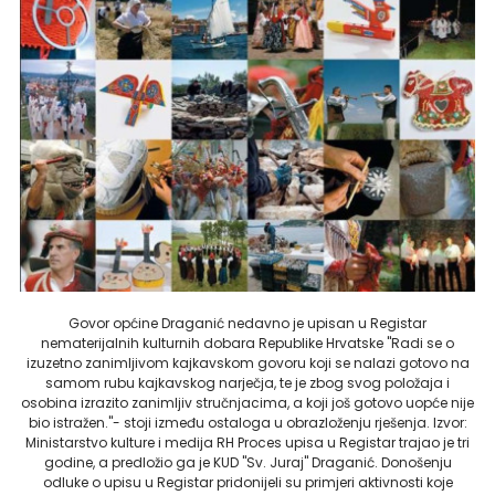
Govor općine Draganić nedavno je upisan u Registar
nematerijalnih kulturnih dobara Republike Hrvatske "Radi se o
izuzetno zanimljivom kajkavskom govoru koji se nalazi gotovo na
samom rubu kajkavskog narječja, te je zbog svog položaja i
osobina izrazito zanimljiv stručnjacima, a koji još gotovo uopće nije
bio istražen."- stoji između ostaloga u obrazloženju rješenja. Izvor:
Ministarstvo kulture i medija RH Proces upisa u Registar trajao je tri
godine, a predložio ga je KUD "Sv. Juraj" Draganić. Donošenju
odluke o upisu u Registar pridonijeli su primjeri aktivnosti koje