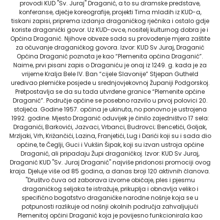
provodi KUD "Sv. Juraj" Draganić, a to su dramske predstave,
konferanse, dječje koreografije, projekti Tima mladih iz KUD-a,
tiskani zapisi, priprema izdanja draganićkog rječnika i ostalo gdje
koriste draganićki govor. Uz KUD-ovce, nositelj kulturnog dobra je i
Općina Draganić. Njihove obveze sada su provođenje mjera zaštite
za očuvanje draganićkog govora. Izvor: KUD Sv Juraj, Draganić
Općina Draganić poznata je kao “Plemenita općina Draganić”.
Naime, prvi pisani zapis o Draganiću je onaj iz 1249. g. kada je za
vrijeme Kralja Bele IV. Ban “cijele Slavonije” Stjepan Gutheld
uređivao plemićke posjede u srednjovjekovnoj Županiji Podgorskoj.
Pretpostavlja se da su tada utvrđene granice “Plemenite općine
Draganić”. Područje općine se posebno razvilo u prvoj polovici 20.
stoljeća. Godine 1957. općina je ukinuta, no ponovno je ustrojena
1992. godine. Mjesto Draganić oduvijek je činilo zajedništvo 17 sela:
Draganići, Barkovići, Jazvaci, Vrbanci, Budrovci; Bencetići, Goljak,
Mrzljaki, Vrh, Križančići, Lazina, Franjetići, Lug i Darići koji su i sada dio
općine, te Čeglji, Guci i Vukšin Šipak, koji su izvan ustroja općine
Draganić, ali pripadaju Župi draganićkoj. Izvor: KUD Sv Juraj,
Draganić KUD "Sv. Juraj Draganić" najviše pridonosi promociji ovog
kraja. Djeluje više od 85 godina, a danas broji 120 aktivnih članova.
"Društvo čuva od zaborava izvorne običaje, ples i pjesmu
draganićkog seljaka te istražuje, prikuplja i obnavlja veliko i
specifično bogatstvo draganićke narodne nošnje koja se u
potpunosti razlikuje od nošnji okolnih područja zahvaljujući
Plemenitoj općini Draganić koja je povijesno funkcionirala kao