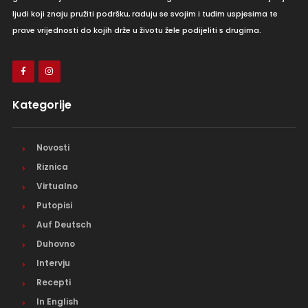
ljudi koji znaju pružiti podršku, raduju se svojim i tuđim uspjesima te
prave vrijednosti do kojih drže u životu žele podijeliti s drugima.
Kategorije
Novosti
Riznica
Virtualno
Putopisi
Auf Deutsch
Duhovno
Intervju
Recepti
In English