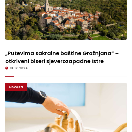
„Putevima sakralne baštine Grožnjana“ – otkriveni biseri
sjeverozapadne Istre
„Putevima sakralne baštine Grožnjana“ –
otkriveni biseri sjeverozapadne Istre
13. 12. 2024.
Novosti