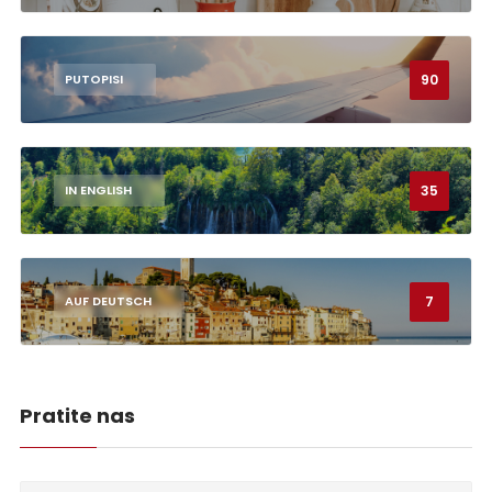
90
PUTOPISI
35
IN ENGLISH
7
AUF DEUTSCH
Pratite nas