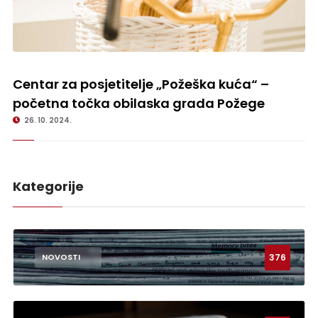
Centar za posjetitelje „Požeška kuća“ – početna točka obilaska grada
Požege
Centar za posjetitelje „Požeška kuća“ –
početna točka obilaska grada Požege
26. 10. 2024.
Kategorije
376
NOVOSTI