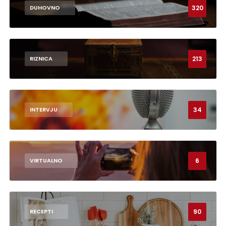
320
DUHOVNO
213
RIZNICA
34
INTERVJU
6
VIRTUALNO
90
RECEPTI