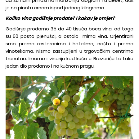
da su nam prinosi na manzoniju kilogram i trideset, dok
je na pinotu crnom ispod jednog kilograma.
Koliko vina godišnje prodate? I kakav je omjer?
Godišnje prodamo 35 do 40 tisuća boca vina, od toga
su 60 posto pjenušci, a ostalo mirna vina. Orjentirani
smo prema restoranima i hotelima, nešto i prema
vinotekama. Nismo zastupljeni u trgovačkim centrima
trenutno. Imamo i vinariju kod kuće u Brezariću te tako
jedan dio prodamo i na kućnom pragu.