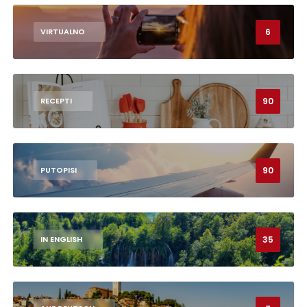
6
VIRTUALNO
90
RECEPTI
90
PUTOPISI
35
IN ENGLISH