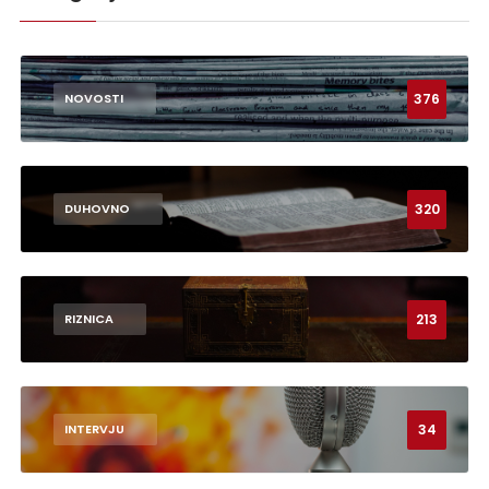
376
NOVOSTI
320
DUHOVNO
213
RIZNICA
34
INTERVJU