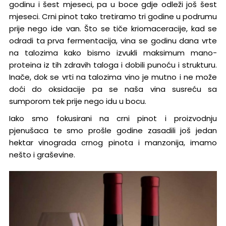
godinu i šest mjeseci, pa u boce gdje odleži još šest
mjeseci. Crni pinot tako tretiramo tri godine u podrumu
prije nego ide van. Što se tiče kriomaceracije, kad se
odradi ta prva fermentacija, vina se godinu dana vrte
na talozima kako bismo izvukli maksimum mano-
proteina iz tih zdravih taloga i dobili punoću i strukturu.
Inače, dok se vrti na talozima vino je mutno i ne može
doći do oksidacije pa se naša vina susreću sa
sumporom tek prije nego idu u bocu.
Iako smo fokusirani na crni pinot i proizvodnju
pjenušaca te smo prošle godine zasadili još jedan
hektar vinograda crnog pinota i manzonija, imamo
nešto i graševine.