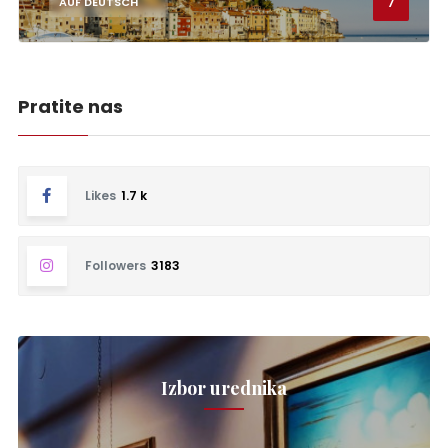
7
AUF DEUTSCH
Pratite nas
Likes
1.7 k
Followers
3183
Izbor urednika