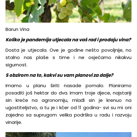
Barun Vina
Koliko je pandemija utjecala na vaš rad i prodaju vina?
Dosta je utjecala. Ove je godine nešto povoljnije, no
stalno nas plaše s time i ne osjećamo nikakvu
sigurnost.
S obzirom na to, kakvi su vam planovi za dalje?
Imamo u planu širiti nasade pomalo. Planiramo
posaditi još hektar do dva. Imam troje djece, najstariji
sin kreće na agronomiju, mlađi sin je krenuo na
ugostiteljstvo, a tu je i kćer od 11 godina- svi su mi oni
zajedno sa suprugom velika podrška u radu i razvoju
vinarije.