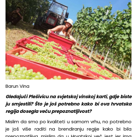
Barun Vina
Gledajući Plešivicu na svjetskoj vinskoj karti, gdje biste
ju smjestili? Što je još potrebno kako bi ova hrvatska
regija dosegla veću prepoznatljivost?
Mislim da smo po kvaliteti u samom vrhu, no potrebno
je još više raditi na brendiranju regije kako bi bila
prepoznatljiva, mislim da u Hrvatskoj već jest jer ima