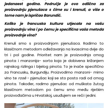
jedanaest godina. Područje je ovo odlično za
proizvodnju pjenušaca s čime su i krenuli, a više o
tome nam je ispričao Barundić.
Koliko je francuska kultura utjecala na vašu
proizvodnju vina i po čemu je specifična vaša metoda
proizvodnje vina?
Krenuli smo s proizvodnjom pjenušaca. Radimo to
klasičnom metodom odležavanja na kvascima dvije do
tri i pol godine. Prioritet nam je proizvodnja crnog
pinota i manzonija- sorta koja je dobivena križanjem
rajnskog rizlinga i bijelog pinota. To je inače specifično
za Francusku, Burgundiju. Proizvodimo manzoni- mirno
vino te
rosé
- pjenušac koji se sto posto radi od crnog
pinota. Također, radimo pjenušac od muškata žutog
klasičnom metodom po čemu smo među rijetkim
proizvođačima u Hrvatskoj, usuđujem se reći i jedini.