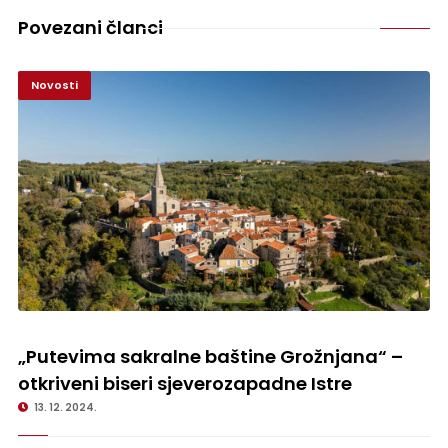
Povezani članci
Novosti
„Putevima sakralne baštine Grožnjana“ – otkriveni biseri
sjeverozapadne Istre
„Putevima sakralne baštine Grožnjana“ –
otkriveni biseri sjeverozapadne Istre
13. 12. 2024.