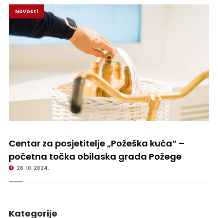
Novosti
Centar za posjetitelje „Požeška kuća“ – početna točka obilaska grada
Požege
Centar za posjetitelje „Požeška kuća“ –
početna točka obilaska grada Požege
26. 10. 2024.
Kategorije