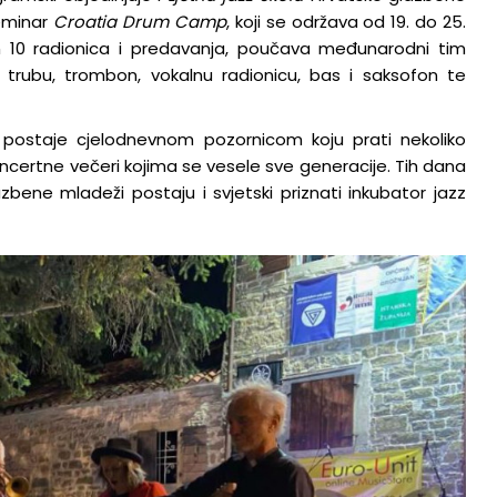
18.1.2023.
seminar
Croatia Drum Camp
, koji se održava od 19. do 25.
kom 10 radionica i predavanja, poučava međunarodni tim
e, trubu, trombon, vokalnu radionicu, bas i saksofon te
a postaje cjelodnevnom pozornicom koju prati nekoliko
koncertne večeri kojima se vesele sve generacije. Tih dana
zbene mladeži postaju i svjetski priznati inkubator jazz