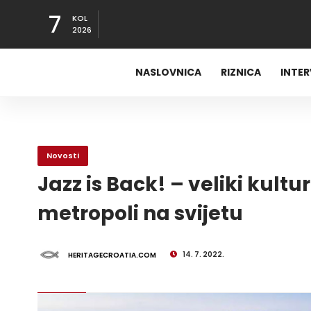
7
KOL
2026
NASLOVNICA
RIZNICA
INTE
Novosti
Jazz is Back! – veliki kultu
metropoli na svijetu
14. 7. 2022.
HERITAGECROATIA.COM