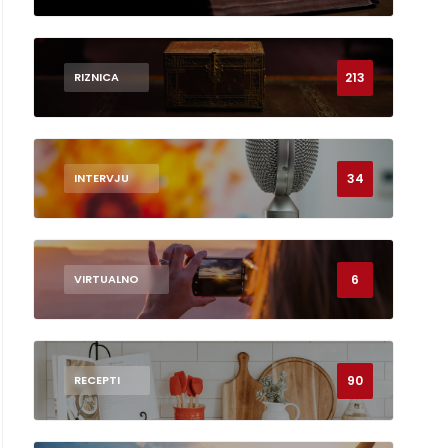
213
RIZNICA
34
INTERVJU
6
VIRTUALNO
90
RECEPTI