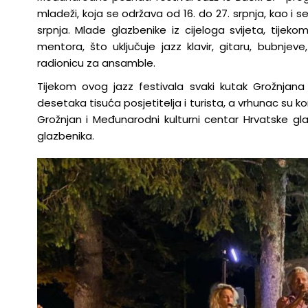
mladeži, koja se održava od 16. do 27. srpnja, kao i 
srpnja. Mlade glazbenike iz cijeloga svijeta, tije
mentora, što uključuje jazz klavir, gitaru, bubnjev
radionicu za ansamble.
Tijekom ovog jazz festivala svaki kutak Grožnjan
desetaka tisuća posjetitelja i turista, a vrhunac su 
Grožnjan i Međunarodni kulturni centar Hrvatske gla
glazbenika.