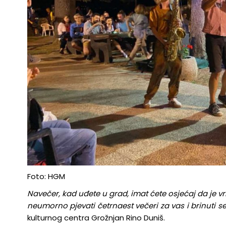
Foto: HGM
Navečer, kad uđete u grad, imat ćete osjećaj da je vri
neumorno pjevati četrnaest večeri za vas i brinuti s
kulturnog centra Grožnjan Rino Duniš.