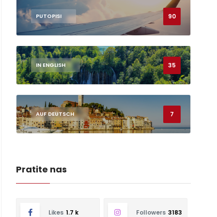
90
PUTOPISI
35
IN ENGLISH
7
AUF DEUTSCH
Pratite nas
Likes
1.7 k
Followers
3183