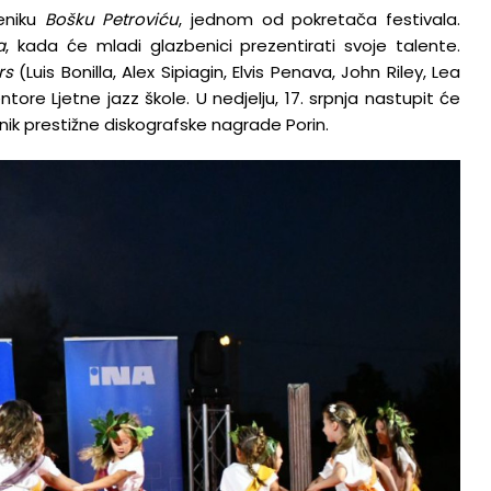
beniku
Bošku Petroviću
, jednom od pokretača festivala.
a
, kada će mladi glazbenici prezentirati svoje talente.
rs
(Luis Bonilla, Alex Sipiagin, Elvis Penava, John Riley, Lea
ore Ljetne jazz škole. U nedjelju, 17. srpnja nastupit će
bitnik prestižne diskografske nagrade Porin.