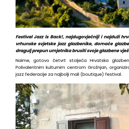
Festival Jazz is Back!, najdugovječniji i najduži hrv
vrhunske svjetske jazz glazbenike, domaće glazben
dragulj prepun umjetnika brusiti svoje glazbene vješ
Naime, gotovo četvrt stoljeća Hrvatska glazbe
Polivalentnim kulturnim centrom Grožnjan, organizir
jazz federacije za najbolji mali (boutique) festival.