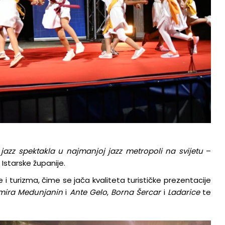
azz spektakla u najmanjoj jazz metropoli na svijetu
–
 Istarske županije.
e i turizma, čime se jača kvaliteta turističke prezentacije
mira Medunjanin
i
Ante Gelo
,
Borna Šercar
i
Ladarice
te