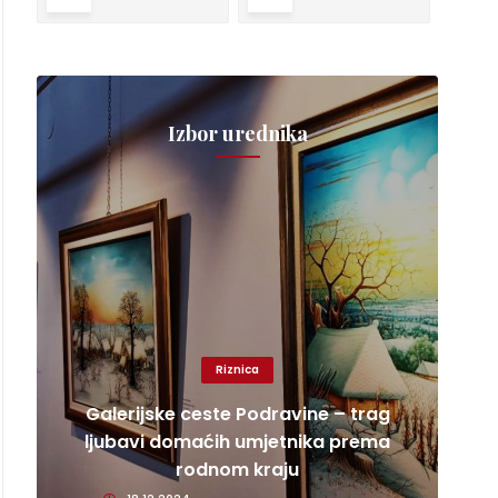
Izbor urednika
Riznica
Galerijske ceste Podravine – trag
ljubavi domaćih umjetnika prema
rodnom kraju