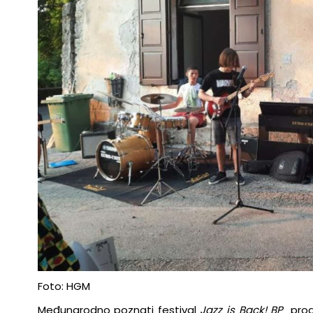
Foto: HGM
Međunarodno poznati festival
Jazz is Back! BP
progr