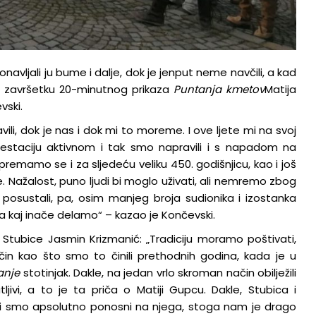
onavljali ju bume i dalje, dok je jenput neme navčili, a kad
po završetku 20-minutnog prikaza
Puntanja kmetov
Matija
vski.
li, dok je nas i dok mi to moreme. I ove ljete mi na svoj
estaciju aktivnom i tak smo napravili i s napadom na
ipremamo se i za sljedeću veliku 450. godišnjicu, kao i još
e. Nažalost, puno ljudi bi moglo uživati, ali nemremo zbog
o posustali, pa, osim manjeg broja sudionika i izostanka
oga kaj inače delamo“ – kazao je Končevski.
k Stubice Jasmin Krizmanić: „Tradiciju moramo poštivati,
n kao što smo to činili prethodnih godina, kada je u
anje
stotinjak. Dakle, na jedan vrlo skroman način obilježili
vi, a to je ta priča o Matiji Gupcu. Dakle, Stubica i
mi smo apsolutno ponosni na njega, stoga nam je drago