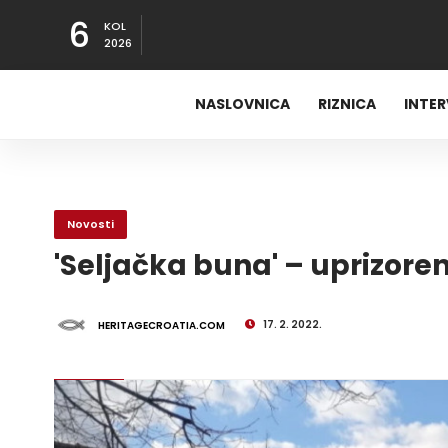
6
KOL
2026
NASLOVNICA
RIZNICA
INTE
Novosti
'Seljačka buna' – uprizoren
17. 2. 2022.
HERITAGECROATIA.COM