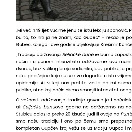
„Mi već 449 ljet vučime jenu te istu lekciju sponovič. P
bu to, to niti ja ne znam, kao Gubec“ – rekao je 
Gubec, kojega i ove godine utjelovljuje Krešimir Konče
„Tradiciju održavanja
Seljačke bune
ne bumo zapostavi
način i u punom intenzitetu održavame ovu manif
dvorac, bez velikog broja sudionika, bez publike, a pr
neke godišnjice koje su se sve dogodile u isto vrijem
epidemije. Ali vi koji nas pratite vidite da mi nism
publike, ni na koji način nismo smanjili intenzitet on
O važnosti održavanja tradicije govorio je i načelni
ali
Seljačku bunu
ove godine ne održavamo na nači
Stubicu dolazilo preko 20 tisuća ljudi ili ovdje na
Punt
smo našu tradiciju i ono po čemu smo prepoznatlji
kompletan Gupčev kraj vežu se uz Matiju Gupca i 