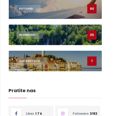
90
PUTOPISI
35
IN ENGLISH
7
AUF DEUTSCH
Pratite nas
Likes
1.7 k
Followers
3183