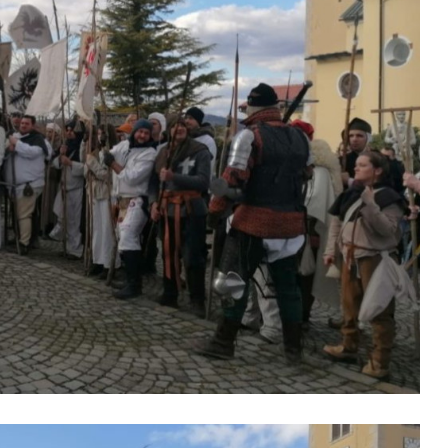
Duhovno
Bliže Tebi- Quo vadis?