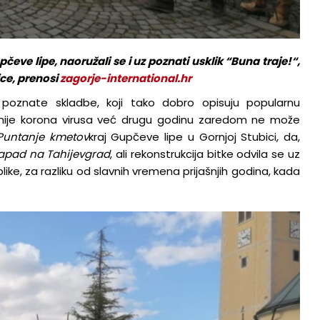
čeve lipe, naoružali se i uz poznati usklik “Buna traje!“,
ice, prenosi
zagorje-international.hr
dne poznate skladbe, koji tako dobro opisuju popularnu
mije korona virusa već drugu godinu zaredom ne može
Puntanje kmetov
kraj Gupčeve lipe u Gornjoj Stubici, da,
apad na Tahijev
grad
, ali rekonstrukcija bitke odvila se uz
ike, za razliku od slavnih vremena prijašnjih godina, kada