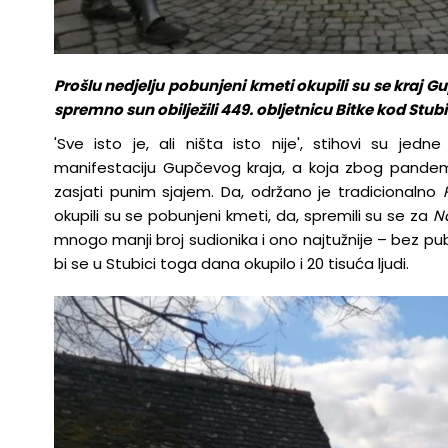
Prošlu nedjelju pobunjeni kmeti okupili su se kraj Gup
spremno sun obilježili 449. obljetnicu Bitke kod Stub
'Sve isto je, ali ništa isto nije', stihovi su je
manifestaciju Gupčevog kraja, a koja zbog pande
zasjati punim sjajem. Da, održano je tradicionalno
okupili su se pobunjeni kmeti, da, spremili su se za
N
mnogo manji broj sudionika i ono najtužnije – bez publ
bi se u Stubici toga dana okupilo i 20 tisuća ljudi.