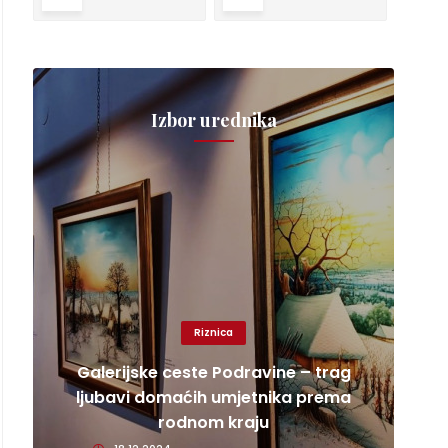
Izbor urednika
Riznica
Galerijske ceste Podravine – trag
ljubavi domaćih umjetnika prema
rodnom kraju