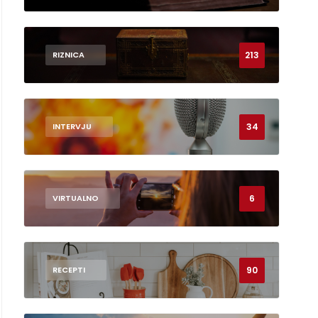
213
RIZNICA
34
INTERVJU
6
VIRTUALNO
90
RECEPTI