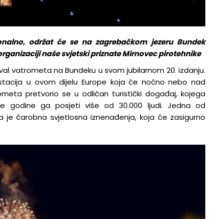
ionalno, održat će se na zagrebačkom jezeru Bundek
 organizaciji naše svjetski priznate Mirnovec pirotehnike
val vatrometa na Bundeku u svom jubilarnom 20. izdanju.
festacija u ovom dijelu Europe koja će noćno nebo nad
ometa pretvorio se u odličan turistički događaj, kojega
ake godine ga posjeti više od 30.000 ljudi. Jedna od
la je čarobna svjetlosna iznenađenja, koja će zasigurno