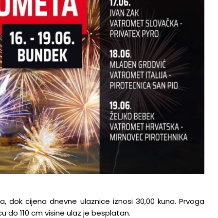
na, dok cijena dnevne ulaznice iznosi 30,00 kuna. Prvoga
u do 110 cm visine ulaz je besplatan.