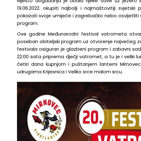
Mjesto događanja je obala rijeke Save uz jezero B
19.06.2022. okupiti najbolji i najmaštovitiji svjetsk
pokazati svoje umijeće i zagrebačko nebo osvijetliti
program.
Ove godine Međunarodni festival vatrometa otvara 
poseban obiteljski program uz otvorenje najvećeg z
festivala osiguran je glazbeni program i zabavni sa
22:00 sata priprema dječji vatromet, a tu je i veliki
četiri dana kupnjom i puštanjem lanterni Mirnov
udrugama Krijesnica i Veliko srce malom srcu.