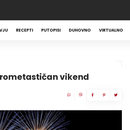
RVJU
RECEPTI
PUTOPISI
DUHOVNO
VIRTUALNO
trometastičan vikend