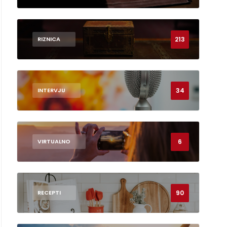
213
RIZNICA
34
INTERVJU
6
VIRTUALNO
90
RECEPTI