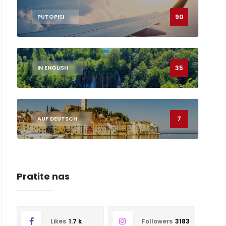
90
PUTOPISI
35
IN ENGLISH
7
AUF DEUTSCH
Pratite nas
Likes
1.7 k
Followers
3183