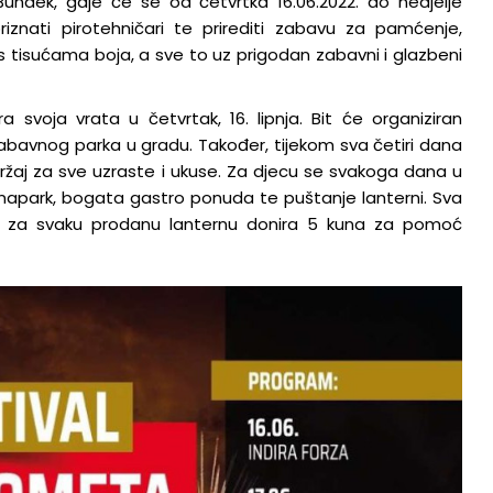
undek, gdje će se od četvrtka 16.06.2022. do nedjelje
18.1.2023.
i priznati pirotehničari te prirediti zabavu za pamćenje,
 s tisućama boja, a sve to uz prigodan zabavni i glazbeni
svoja vrata u četvrtak, 16. lipnja. Bit će organiziran
abavnog parka u gradu. Također, tijekom sva četiri dana
držaj za sve uzraste i ukuse. Za djecu se svakoga dana u
 lunapark, bogata gastro ponuda te puštanje lanterni. Sva
ec za svaku prodanu lanternu donira 5 kuna za pomoć