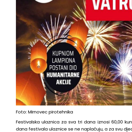
Foto: Mirnovec pirotehnika
Festivalska ulaznica za sva tri dana iznosi 60,00 ku
dana festivala ulaznice se ne naplaćuju, a za svu djec