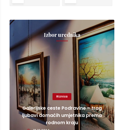
Izbor urednika
Riznica
Galerijske ceste Podravine – trag
ljubavi domaćih umjetnika prema
rodnom kraju