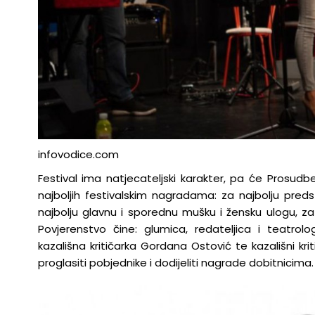
infovodice.com
Festival ima natjecateljski karakter, pa će Prosudbe
najboljih festivalskim nagradama: za najbolju predstav
najbolju glavnu i sporednu mušku i žensku ulogu, za
Povjerenstvo čine: glumica, redateljica i teatrolo
kazališna kritičarka Gordana Ostović te kazališni kriti
proglasiti pobjednike i dodijeliti nagrade dobitnicima.