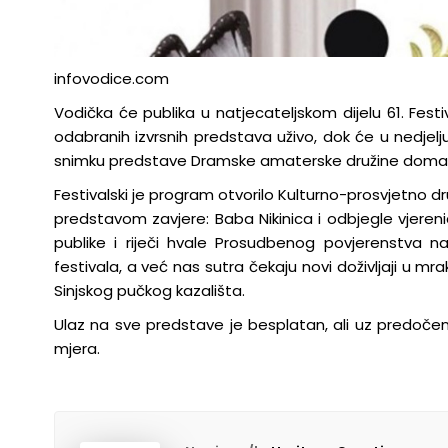
infovodice.com
Vodička će publika u natjecateljskom dijelu 61. Fes
odabranih izvrsnih predstava uživo, dok će u nedjelj
snimku predstave Dramske amaterske družine domać
Festivalski je program otvorilo Kulturno-prosvjetno 
predstavom zavjere: Baba Nikinica i odbjegle vjereni
publike i riječi hvale Prosudbenog povjerenstva 
festivala, a već nas sutra čekaju novi doživljaji u 
Sinjskog pučkog kazališta.
Ulaz na sve predstave je besplatan, ali uz predočen
mjera.