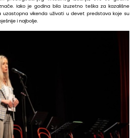
18.1.2023.
 znače. Iako je godina bila izuzetno teška za kazališne
a uzastopna vikenda uživati u devet predstava koje su
ešnije i najbolje.