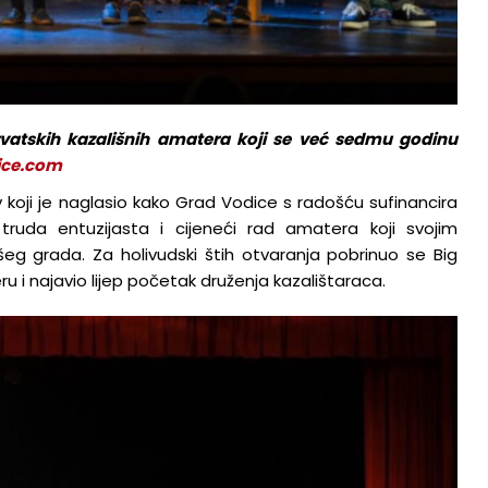
hrvatskih kazališnih amatera koji se već sedmu godinu
ice.com
 koji je naglasio kako Grad Vodice s radošću sufinancira
ruda entuzijasta i cijeneći rad amatera koji svojim
šeg grada. Za holivudski štih otvaranja pobrinuo se Big
 i najavio lijep početak druženja kazalištaraca.