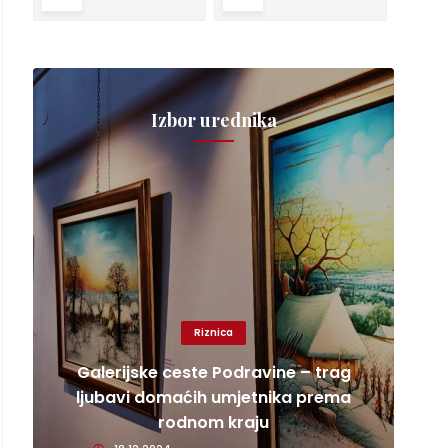
Izbor urednika
Riznica
Galerijske ceste Podravine – trag
ljubavi domaćih umjetnika prema
rodnom kraju