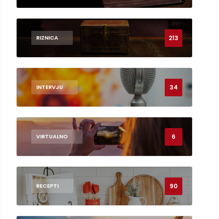
213
RIZNICA
34
INTERVJU
6
VIRTUALNO
90
RECEPTI