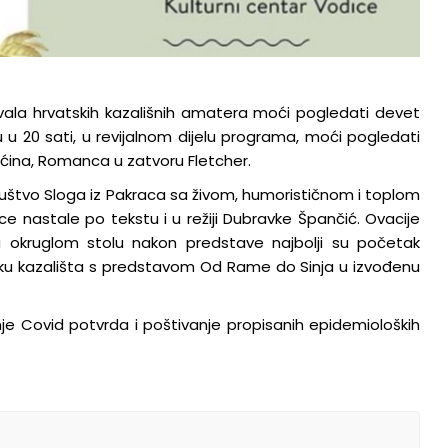
tivala hrvatskih kazališnih amatera moći pogledati devet
u u 20 sati, u revijalnom dijelu programa, moći pogledati
ina, Romanca u zatvoru Fletcher.
društvo Sloga iz Pakraca sa živom, humorističnom i toplom
ce nastale po tekstu i u režiji Dubravke Špančić. Ovacije
na okruglom stolu nakon predstave najbolji su početak
mraku kazališta s predstavom Od Rame do Sinja u izvođenu
je Covid potvrda i poštivanje propisanih epidemioloških