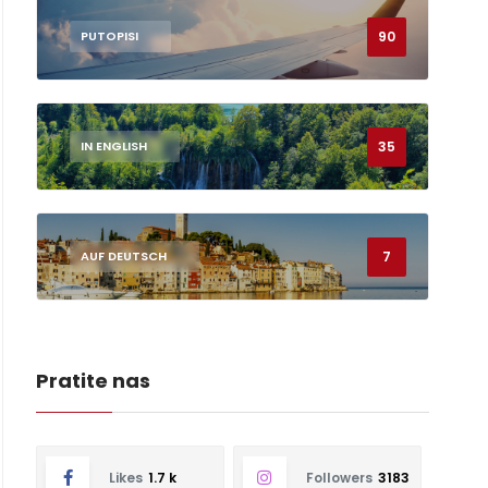
90
PUTOPISI
35
IN ENGLISH
7
AUF DEUTSCH
Pratite nas
Likes
1.7 k
Followers
3183