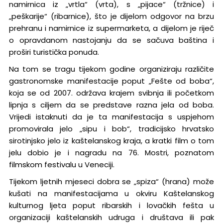
namirnica iz „vrtla“ (vrta), s „pijace“ (tržnice) i
„peškarije“ (ribarnice), što je dijelom odgovor na brzu
prehranu i namirnice iz supermarketa, a dijelom je riječ
o opravdanom nastojanju da se sačuva baština i
proširi turistička ponuda.
Na tom se tragu tijekom godine organiziraju različite
gastronomske manifestacije poput „Fešte od boba“,
koja se od 2007. održava krajem svibnja ili početkom
lipnja s ciljem da se predstave razna jela od boba.
Vrijedi istaknuti da je ta manifestacija s uspjehom
promovirala jelo „sipu i bob“, tradicijsko hrvatsko
sirotinjsko jelo iz kaštelanskog kraja, a kratki film o tom
jelu dobio je i nagradu na 76. Mostri, poznatom
filmskom festivalu u Veneciji.
Tijekom ljetnih mjeseci dobra se „spiza“ (hrana) može
kušati na manifestacijama u okviru Kaštelanskog
kulturnog ljeta poput ribarskih i lovačkih fešta u
organizaciji kaštelanskih udruga i društava ili pak