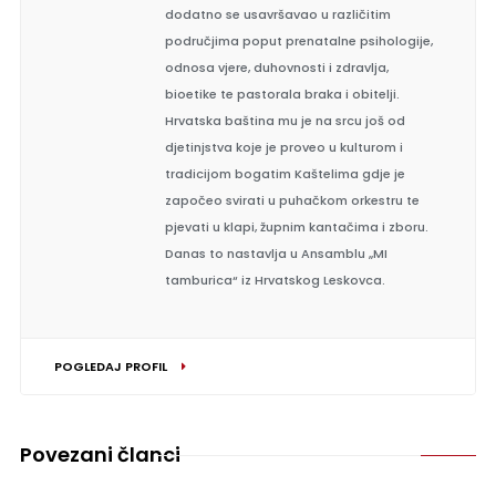
dodatno se usavršavao u različitim
područjima poput prenatalne psihologije,
odnosa vjere, duhovnosti i zdravlja,
bioetike te pastorala braka i obitelji.
Hrvatska baština mu je na srcu još od
djetinjstva koje je proveo u kulturom i
tradicijom bogatim Kaštelima gdje je
započeo svirati u puhačkom orkestru te
pjevati u klapi, župnim kantačima i zboru.
Danas to nastavlja u Ansamblu „MI
tamburica“ iz Hrvatskog Leskovca.
POGLEDAJ PROFIL
Povezani članci