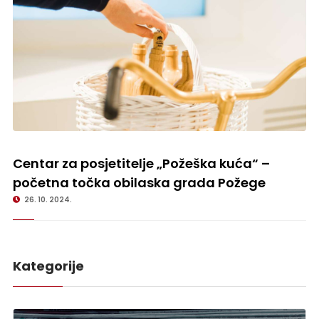
Centar za posjetitelje „Požeška kuća“ – početna točka obilaska grada
Požege
Centar za posjetitelje „Požeška kuća“ –
početna točka obilaska grada Požege
26. 10. 2024.
Kategorije