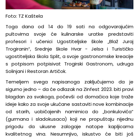
Foto: TZ Kaštela
Toga dana od 14 do 19 sati na odgovarajućim
pultovima svoje će kulinarske uratke predstaviti
profesori i učenici Ugostiteljske škole „Blaž Juraj
Trogiranin“, Srednje škole Hvar - Jelsa i Turističko
ugostiteljska škola Split, a svoje gastronomske kreacije
s potpisom potpisivat Trogirski Gastronom, udruga
Solinjani i Restoran Artičok.
Temeljem svega napisanoga zaključujemo da je
sigurno jedno – da će odlazak na Zinfest 2023. biti pravi
blagdan za svakoga, počevši od domaćica koje traže
ideje kako za svoje ukućane sastaviti nove kombinacije
od starih, uobičajenih namirnica do „bonkulovića“
(gurmana i sladokusaca) koji ne propuštaju nijednu
prigodu da ukusne zalogaje natope kapljicama
kvalitetnog vina. Nesumnjivo, iskustvo će biti još