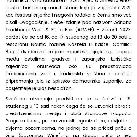
namirnica i vina autohtonih sorti. Riječ o Zinfestu eno-
gastro baštinskoj manifestaciji koja je započela 2021.
kao festival crljenka i njegovih rođaka, o čemu smo već
pisali. Ovogodišnje, treće izdanje pod nazivom Adriatic
Traditional Wine & Food Fair (ATWFF) – Zinfest 2023,
održat će se od 16. do 17. studenog od 13 do 20 sati u
restoranu Nautic marine Kaštela u Kaštel Gomilici.
Bogat dvodnevni program manifestacije, koju podupiru,
među ostalima, gradska i županijska turistička
zajednica, obuhvaća oko 60 predstavljača
tradicionalnih vina i tradicijskih vještina i običaja
pripremanja jela iz Splitsko-dalmatinske županije. Za
posjetitelje je ulaz besplatan.
Svečano otvaranje predviđeno je u četvrtak 16.
studenog u 13 sati nakon čega će se uzvanici obratiti
predstavnicima medija i obići štandove izlagača.
Program će se, prema zamisli organizatora, odvijati na
dvjema pozornicama, na jednoj će se pričati priču o
vinu (pozornica Wine), a na drugoj priču o jelu