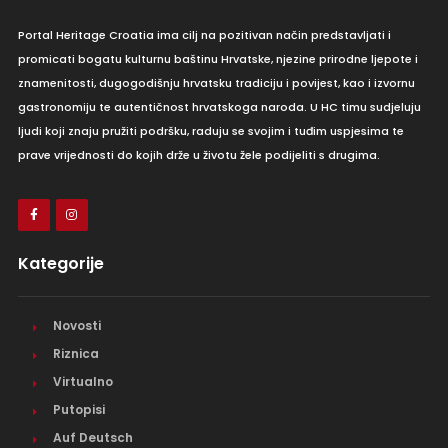
Portal Heritage Croatia ima cilj na pozitivan način predstavljati i
promicati bogatu kulturnu baštinu Hrvatske, njezine prirodne ljepote i
znamenitosti, dugogodišnju hrvatsku tradiciju i povijest, kao i izvornu
gastronomiju te autentičnost hrvatskoga naroda. U HC timu sudjeluju
ljudi koji znaju pružiti podršku, raduju se svojim i tuđim uspjesima te
prave vrijednosti do kojih drže u životu žele podijeliti s drugima.
Kategorije
Novosti
Riznica
Virtualno
Putopisi
Auf Deutsch