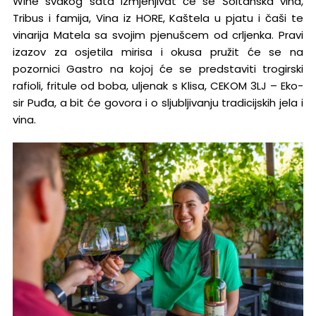
Wine svakog sata izmjenjivat će se Šoltanska vina,
Tribus i famija, Vina iz HORE, Kaštela u pjatu i čaši te
vinarija Matela sa svojim pjenušcem od crljenka. Pravi
izazov za osjetila mirisa i okusa pružit će se na
pozornici Gastro na kojoj će se predstaviti trogirski
rafioli, fritule od boba, uljenak s Klisa, CEKOM 3LJ – Eko-
sir Puđa, a bit će govora i o sljubljivanju tradicijskih jela i
vina.