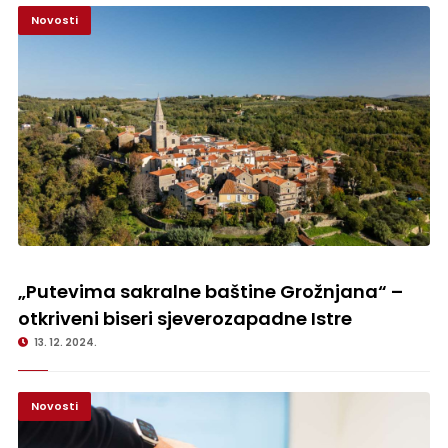
Novosti
„Putevima sakralne baštine Grožnjana“ – otkriveni biseri
sjeverozapadne Istre
„Putevima sakralne baštine Grožnjana“ –
otkriveni biseri sjeverozapadne Istre
13. 12. 2024.
Novosti