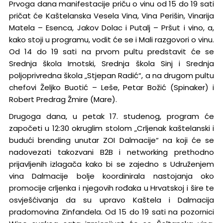
Prvoga dana manifestacije priču o vinu od 15 do 19 sati
pričat će Kaštelanska Vesela Vina, Vina Perišin, Vinarija
Matela – Esenca, Jakov Dolac i Putalj – Pršut i vino, a,
kako stoji u programu, vodit će se i Mali razgovori o vinu.
Od 14 do 19 sati na prvom pultu predstavit će se
Srednja škola Imotski, Srednja škola Sinj i Srednja
poljoprivredna škola „Stjepan Radić“, a na drugom pultu
chefovi Željko Buotić – Leše, Petar Božić (Spinaker) i
Robert Predrag Žmire (Mare).
Drugoga dana, u petak 17. studenog, program će
započeti u 12:30 okruglim stolom „Crljenak kaštelanski i
budući brending unutar ZOI Dalmacije“ na koji će se
nadovezati takozvani B2B i networking prethodno
prijavljenih izlagača kako bi se zajedno s Udruženjem
vina Dalmacije bolje koordinirala nastojanja oko
promocije crljenka i njegovih rođaka u Hrvatskoj i šire te
osvješćivanja da su upravo Kaštela i Dalmacija
pradomovina Zinfandela. Od 15 do 19 sati na pozornici