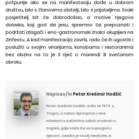
potpunije ako se na manifestaciju dođe u dobrom
društvu, bilo s članovima obitelji, bilo s prijateljima. Svaki
posjetitelj bit će dobrodošao, a motive njegova
dolaska, koji god da jesu, spremno će prepoznati i
podržati izlagači i eno-gastronomski znalci okupljeni na
Zinfestu. A kad manifestacija završi, rado će ih ugostiti i
poslužiti u svojim vinarijama, konobama i restoranima
bez obzira na to je li riječ o marendi ili svečanom
obroku.
Napisao/la
Petar Krešimir Hodžić
Petar-Krešimir Hodžić, rodio se 1974. u
Trogiru, a nakon djetinjstva i rane
mladosti u Kaštelima odlazi studirati u
Zagreb, gdje sada živi sa suprugom i
djecom. Završio je studij medicine, a