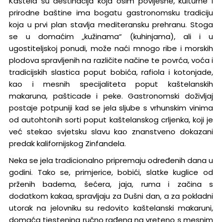
Kaštela su destinacija koja osim povijesne, kulturne i
prirodne baštine ima bogatu gastronomsku tradiciju
koja u prvi plan stavlja mediteransku prehranu. Stoga
se u domaćim „kužinama“ (kuhinjama), ali i u
ugostiteljskoj ponudi, može naći mnogo ribe i morskih
plodova spravljenih na različite načine te povrća, voća i
tradicijskih slastica poput bobića, rafiola i kotonjade,
kao i mesnih specijaliteta poput kaštelanskih
makaruna, pašticade i peke. Gastronomski doživljaj
postaje potpuniji kad se jela sljube s vrhunskim vinima
od autohtonih sorti poput kaštelanskog crljenka, koji je
već stekao svjetsku slavu kao znanstveno dokazani
predak kalifornijskog Zinfandela.
Neka se jela tradicionalno pripremaju određenih dana u
godini. Tako se, primjerice, bobići, slatke kuglice od
prženih badema, šećera, jaja, ruma i začina s
dodatkom kakaa, spravljaju za Dušni dan, a za pokladni
utorak na jelovniku su redovito kaštelanski makaruni,
domaća tjestenina ručno rađena na vreteno s mesnim