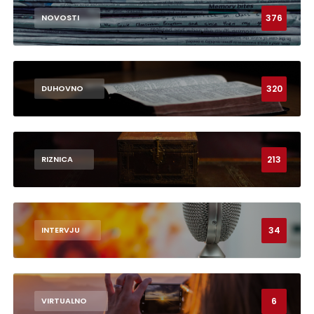
376
NOVOSTI
320
DUHOVNO
213
RIZNICA
34
INTERVJU
6
VIRTUALNO