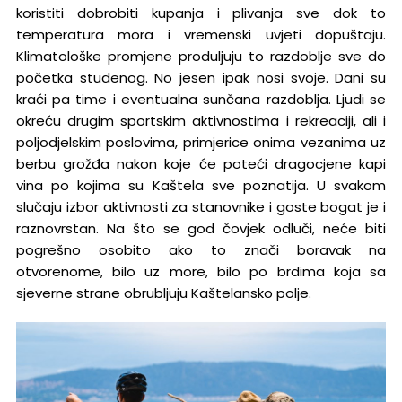
koristiti dobrobiti kupanja i plivanja sve dok to
temperatura mora i vremenski uvjeti dopuštaju.
Klimatološke promjene produljuju to razdoblje sve do
početka studenog. No jesen ipak nosi svoje. Dani su
kraći pa time i eventualna sunčana razdoblja. Ljudi se
okreću drugim sportskim aktivnostima i rekreaciji, ali i
poljodjelskim poslovima, primjerice onima vezanima uz
berbu grožđa nakon koje će poteći dragocjene kapi
vina po kojima su Kaštela sve poznatija. U svakom
slučaju izbor aktivnosti za stanovnike i goste bogat je i
raznovrstan. Na što se god čovjek odluči, neće biti
pogrešno osobito ako to znači boravak na
otvorenome, bilo uz more, bilo po brdima koja sa
sjeverne strane obrubljuju Kaštelansko polje.