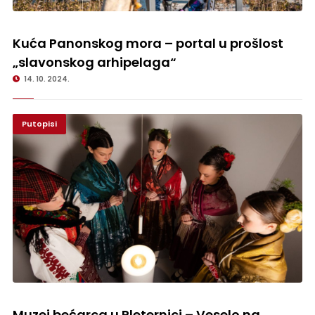
Kuća Panonskog mora – portal u prošlost „slavonskog arhipelaga“
Kuća Panonskog mora – portal u prošlost
„slavonskog arhipelaga“
14. 10. 2024.
Putopisi
Muzej bećarca u Pleternici – Veselo na kvadrat!
Muzej bećarca u Pleternici – Veselo na