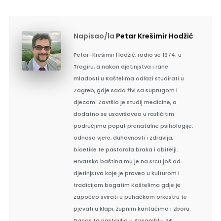
Napisao/la
Petar Krešimir Hodžić
Petar-Krešimir Hodžić, rodio se 1974. u
Trogiru, a nakon djetinjstva i rane
mladosti u Kaštelima odlazi studirati u
Zagreb, gdje sada živi sa suprugom i
djecom. Završio je studij medicine, a
dodatno se usavršavao u različitim
područjima poput prenatalne psihologije,
odnosa vjere, duhovnosti i zdravlja,
bioetike te pastorala braka i obitelji.
Hrvatska baština mu je na srcu još od
djetinjstva koje je proveo u kulturom i
tradicijom bogatim Kaštelima gdje je
započeo svirati u puhačkom orkestru te
pjevati u klapi, župnim kantačima i zboru.
Danas to nastavlja u Ansamblu „MI