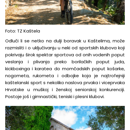
Foto: TZ Kaštela
Odluči li se netko na dulji boravak u Kaštelima, može
razmisliti i o uključivanju u neki od sportskih klubova koji
pokrivaju širok spektar sportova od onih vodenih poput
veslanja i plivanja preko borilačkih poput juda,
kickboxinga i karatea do momčadskih poput košarke,
nogometa, rukometa i odbojke koja je najtrofejniji
kaštelanski sport s nekoliko naslova prvaka i viceprvaka
Hrvatske u muškoj i ženskoj seniorskoj konkurenciji.
Postoje još i gimnastički, teniski i plesni klubovi.