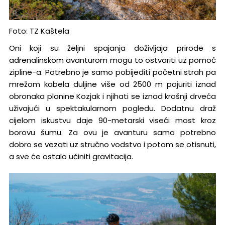
Foto: TZ Kaštela
Oni koji su željni spajanja doživljaja prirode s
adrenalinskom avanturom mogu to ostvariti uz pomoć
zipline-a. Potrebno je samo pobijediti početni strah pa
mrežom kabela duljine više od 2500 m pojuriti iznad
obronaka planine Kozjak i njihati se iznad krošnji drveća
uživajući u spektakularnom pogledu. Dodatnu draž
cijelom iskustvu daje 90-metarski viseći most kroz
borovu šumu. Za ovu je avanturu samo potrebno
dobro se vezati uz stručno vodstvo i potom se otisnuti,
a sve će ostalo učiniti gravitacija.