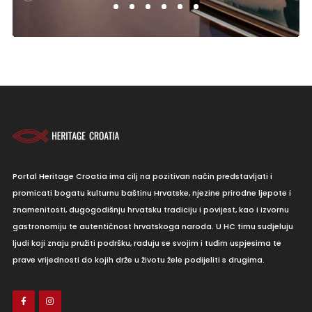
Portal Heritage Croatia ima cilj na pozitivan način predstavljati i
promicati bogatu kulturnu baštinu Hrvatske, njezine prirodne ljepote i
znamenitosti, dugogodišnju hrvatsku tradiciju i povijest, kao i izvornu
gastronomiju te autentičnost hrvatskoga naroda. U HC timu sudjeluju
ljudi koji znaju pružiti podršku, raduju se svojim i tuđim uspjesima te
prave vrijednosti do kojih drže u životu žele podijeliti s drugima.