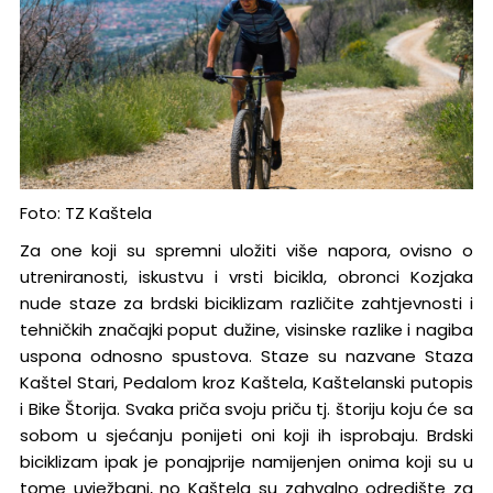
Foto: TZ Kaštela
Za one koji su spremni uložiti više napora, ovisno o
utreniranosti, iskustvu i vrsti bicikla, obronci Kozjaka
nude staze za brdski biciklizam različite zahtjevnosti i
tehničkih značajki poput dužine, visinske razlike i nagiba
uspona odnosno spustova. Staze su nazvane Staza
Kaštel Stari, Pedalom kroz Kaštela, Kaštelanski putopis
i Bike Štorija. Svaka priča svoju priču tj. štoriju koju će sa
sobom u sjećanju ponijeti oni koji ih isprobaju. Brdski
biciklizam ipak je ponajprije namijenjen onima koji su u
tome uvježbani, no Kaštela su zahvalno odredište za