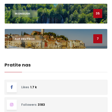
35
IN ENGLISH
7
AUF DEUTSCH
Pratite nas
Likes
1.7 k
Followers
3183