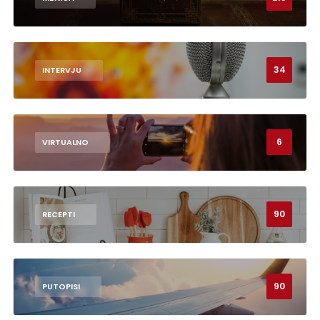
34
INTERVJU
6
VIRTUALNO
90
RECEPTI
90
PUTOPISI