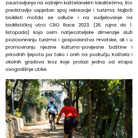
zaustavljanja na važnijim kaštelanskim lokalitetima, što
predstavlja uspješan spoj rekreacije i turizma. Najbrži
biciklisti možda se odluče i na sudjelovanje na
biciklističkoj utrci CRO Race 2023. (26. rujna do 1.
listopada) koja osim natjecateljske dimenzije služi
pozicioniranju turizma i gospodarstva Hrvatske, ali i u
promoviranju njezine kulturno-povijesne baštine i
prirodnih ljepota pa tako i onih na području Kaštela i
okolnih gradova kroz koje prolazi jedna od etapa
ovogodišnje utrke.