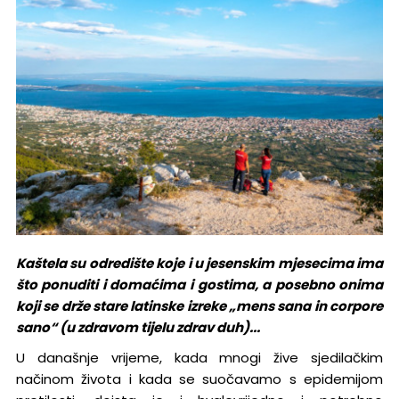
Kaštela su odredište koje i u jesenskim mjesecima ima
što ponuditi i domaćima i gostima, a posebno onima
koji se drže stare latinske izreke „mens sana in corpore
sano“ (u zdravom tijelu zdrav duh)...
U današnje vrijeme, kada mnogi žive sjedilačkim
načinom života i kada se suočavamo s epidemijom