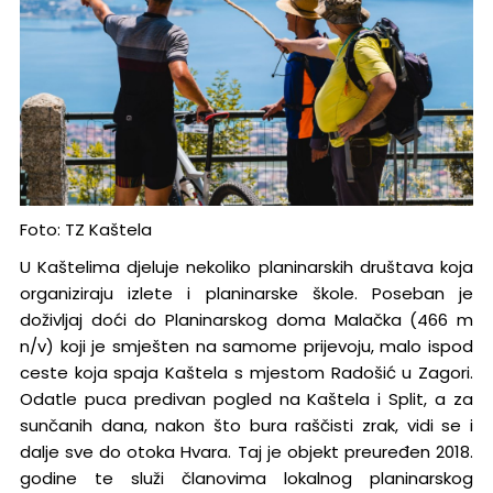
Foto: TZ Kaštela
U Kaštelima djeluje nekoliko planinarskih društava koja
organiziraju izlete i planinarske škole. Poseban je
doživljaj doći do Planinarskog doma Malačka (466 m
n/v) koji je smješten na samome prijevoju, malo ispod
ceste koja spaja Kaštela s mjestom Radošić u Zagori.
Odatle puca predivan pogled na Kaštela i Split, a za
sunčanih dana, nakon što bura raščisti zrak, vidi se i
dalje sve do otoka Hvara. Taj je objekt preuređen 2018.
godine te služi članovima lokalnog planinarskog