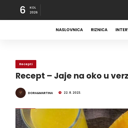
6
KOL
2026
NASLOVNICA
RIZNICA
INTE
Recepti
Recept – Jaje na oko u verzi
22. 8. 2023.
DORA&MARTINA