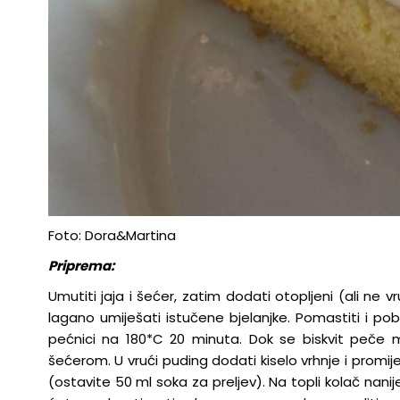
Foto: Dora&Martina
Priprema:
Umutiti jaja i šećer, zatim dodati otopljeni (ali ne 
lagano umiješati istučene bjelanjke. Pomastiti i pobra
pećnici na 180*C 20 minuta. Dok se biskvit peče 
šećerom. U vrući puding dodati kiselo vrhnje i promije
(ostavite 50 ml soka za preljev). Na topli kolač nani