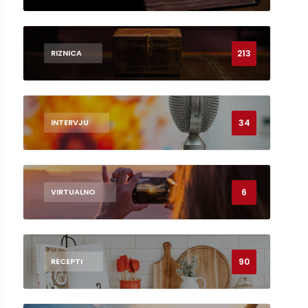
213
RIZNICA
34
INTERVJU
6
VIRTUALNO
90
RECEPTI