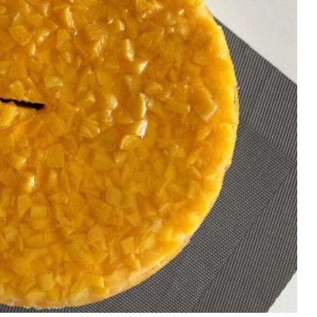
Duhovno
Bliže Tebi- Quo vadis?