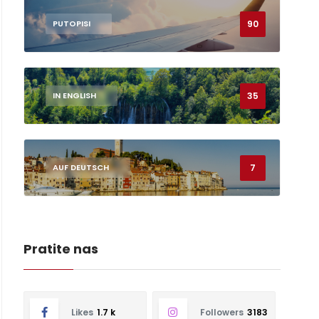
90
PUTOPISI
35
IN ENGLISH
7
AUF DEUTSCH
Pratite nas
Likes
1.7 k
Followers
3183