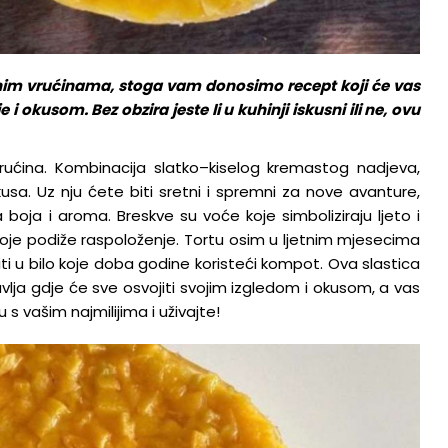
jetnim vrućinama, stoga vam donosimo recept koji će vas
 okusom. Bez obzira jeste li u kuhinji iskusni ili ne, ovu
 vrućina. Kombinacija slatko–kiselog kremastog nadjeva,
usa. Uz nju ćete biti sretni i spremni za nove avanture,
 boja i aroma. Breskve su voće koje simboliziraju ljeto i
koje podiže raspoloženje. Tortu osim u ljetnim mjesecima
i u bilo koje doba godine koristeći kompot. Ova slastica
avlja gdje će sve osvojiti svojim izgledom i okusom, a vas
 s vašim najmilijima i uživajte!