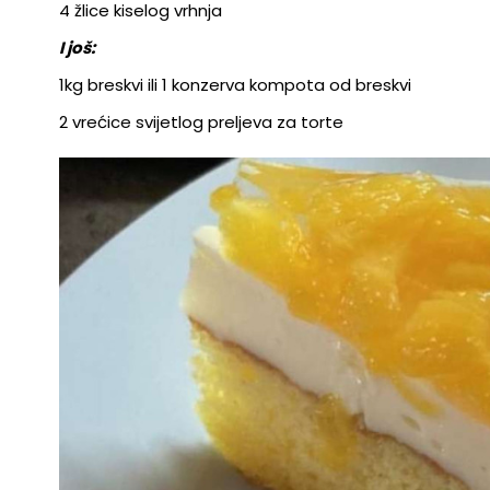
4 žlice kiselog vrhnja
I još:
1kg breskvi ili 1 konzerva kompota od breskvi
2 vrećice svijetlog preljeva za torte