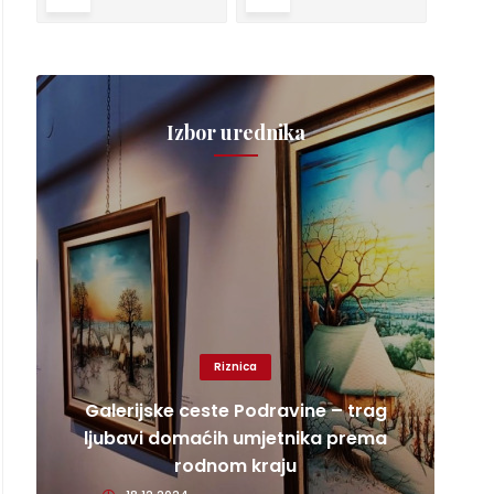
Izbor urednika
Riznica
Galerijske ceste Podravine – trag
ljubavi domaćih umjetnika prema
rodnom kraju