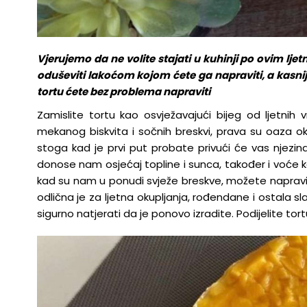
Vjerujemo da ne volite stajati u kuhinji po ovim l
oduševiti lakoćom kojom ćete ga napraviti, a kasnije i
tortu ćete bez problema napraviti
Zamislite tortu kao osvježavajući bijeg od ljetnih
mekanog biskvita i sočnih breskvi, prava su oaza ok
stoga kad je prvi put probate privući će vas njezina
donose nam osjećaj topline i sunca, također i voće 
kad su nam u ponudi svježe breskve, možete napravit
odlična je za ljetna okupljanja, rođendane i ostala sl
sigurno natjerati da je ponovo izradite. Podijelite tortu