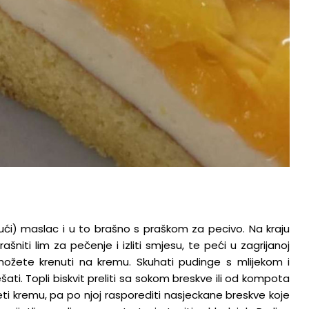
vrući) maslac i u to brašno s praškom za pecivo. Na kraju
šniti lim za pečenje i izliti smjesu, te peći u zagrijanoj
možete krenuti na kremu. Skuhati pudinge s mlijekom i
šati. Topli biskvit preliti sa sokom breskve ili od kompota
jeti kremu, pa po njoj rasporediti nasjeckane breskve koje