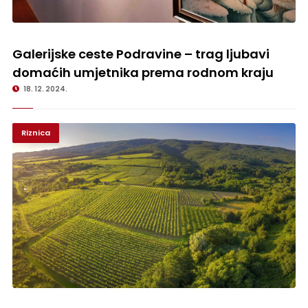
Galerijske ceste Podravine – trag ljubavi domaćih umjetnika prema
rodnom kraju
Galerijske ceste Podravine – trag ljubavi
domaćih umjetnika prema rodnom kraju
18. 12. 2024.
Riznica