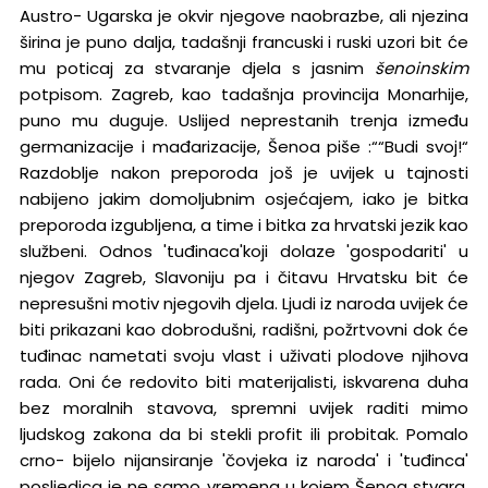
Austro- Ugarska je okvir njegove naobrazbe, ali njezina
širina je puno dalja, tadašnji francuski i ruski uzori bit će
mu poticaj za stvaranje djela s jasnim
šenoinskim
potpisom. Zagreb, kao tadašnja provincija Monarhije,
puno mu duguje. Uslijed neprestanih trenja između
germanizacije i mađarizacije, Šenoa piše :““Budi svoj!“
Razdoblje nakon preporoda još je uvijek u tajnosti
nabijeno jakim domoljubnim osjećajem, iako je bitka
preporoda izgubljena, a time i bitka za hrvatski jezik kao
službeni. Odnos 'tuđinaca'koji dolaze 'gospodariti' u
njegov Zagreb, Slavoniju pa i čitavu Hrvatsku bit će
nepresušni motiv njegovih djela. Ljudi iz naroda uvijek će
biti prikazani kao dobrodušni, radišni, požrtvovni dok će
tuđinac nametati svoju vlast i uživati plodove njihova
rada. Oni će redovito biti materijalisti, iskvarena duha
bez moralnih stavova, spremni uvijek raditi mimo
ljudskog zakona da bi stekli profit ili probitak. Pomalo
crno- bijelo nijansiranje 'čovjeka iz naroda' i 'tuđinca'
posljedica je ne samo vremena u kojem Šenoa stvara,