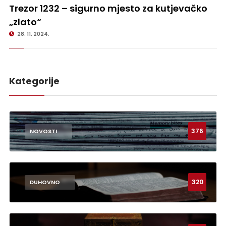
Trezor 1232 – sigurno mjesto za kutjevačko „zlato“
Trezor 1232 – sigurno mjesto za kutjevačko
„zlato“
28. 11. 2024.
Kategorije
376
NOVOSTI
320
DUHOVNO