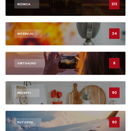
213
RIZNICA
34
INTERVJU
6
VIRTUALNO
90
RECEPTI
90
PUTOPISI