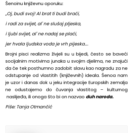
Šenoinu književnu oporuku:
„Oj, budi svoj! Al brat ti budi braći,
i radi za svijet, al' ne slušaj pljeska,
i ljubi svijet, al' ne nadaj se plaći,
jer hvala ljudska voda je vrh pijeska….
Brojni pisci realizma živjeli su u bijedi, često se baveći
socijalnim motivima junaka u svojim djelima, ne znajući
da će tek posthumno zadobit slavu kao nagradu za ne
odstupanje od vlastitih (književnih) ideala. Šenoa nam
je uzor i danas dok u jeku integracije Europskih zemalja
ne odustajemo do čuvanja vlastitog – kulturnog
naslijeđa, ili onoga što bi on nazvao
duh naroda.
Piše: Tanja Otmančić