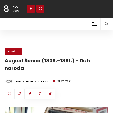
8
KOL
2026
Riznica
August Šenoa (1838.-1881.) – Duh
naroda
13. 12. 2021.
HERITAGECROATIA.COM