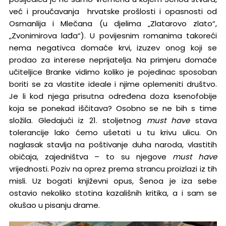
već i proučavanja hrvatske prošlosti i opasnosti od
Osmanlija i Mlečana (u djelima „Zlatarovo zlato“,
„Zvonimirova lađa“). U povijesnim romanima takoreći
nema negativca domaće krvi, izuzev onog koji se
prodao za interese neprijatelja. Na primjeru domaće
učiteljice Branke vidimo koliko je pojedinac sposoban
boriti se za vlastite ideale i njime oplemeniti društvo.
Je li kod njega prisutna određena doza ksenofobije
koja se ponekad iščitava? Osobno se ne bih s time
složila. Gledajući iz 21. stoljetnog
must have
stava
tolerancije lako ćemo ušetati u tu krivu ulicu. On
naglasak stavlja na poštivanje duha naroda, vlastitih
običaja, zajedništva – to su njegove
must have
vrijednosti. Poziv na oprez prema strancu proizlazi iz tih
misli. Uz bogati književni opus, Šenoa je iza sebe
ostavio nekoliko stotina kazališnih kritika, a i sam se
okušao u pisanju drame.