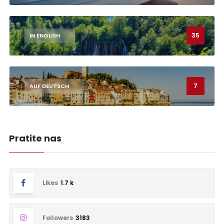
35
IN ENGLISH
7
AUF DEUTSCH
Pratite nas
Likes
1.7 k
Followers
3183