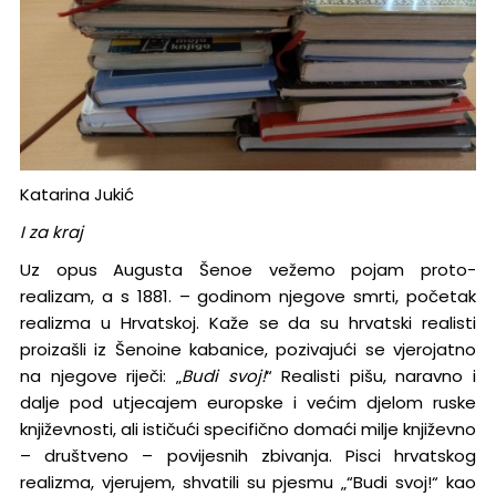
Katarina Jukić
I za kraj
Uz opus Augusta Šenoe vežemo pojam proto-
realizam, a s 1881. – godinom njegove smrti, početak
realizma u Hrvatskoj. Kaže se da su hrvatski realisti
proizašli iz Šenoine kabanice, pozivajući se vjerojatno
na njegove riječi: „
Budi svoj!
“ Realisti pišu, naravno i
dalje pod utjecajem europske i većim djelom ruske
književnosti, ali ističući specifično domaći milje književno
– društveno – povijesnih zbivanja. Pisci hrvatskog
realizma, vjerujem, shvatili su pjesmu „“Budi svoj!“ kao