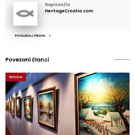
Napisao/la
HeritageCroatia.com
POGLEDAJ PROFIL
Povezani članci
Riznica