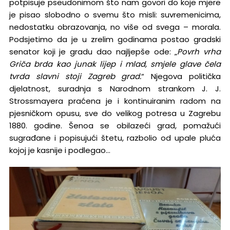
potpisuje pseudonimom što nam govori do koje mjere
je pisao slobodno o svemu što misli: suvremenicima,
nedostatku obrazovanja, no više od svega – morala.
Podsjetimo da je u zrelim godinama postao gradski
senator koji je gradu dao najljepše ode: „
Povrh vrha
Griča brda kao junak lijep i mlad, smjele glave čela
tvrda slavni stoji Zagreb grad.
“ Njegova politička
djelatnost, suradnja s Narodnom strankom J. J.
Strossmayera praćena je i kontinuiranim radom na
pjesničkom opusu, sve do velikog potresa u Zagrebu
1880. godine. Šenoa se obilazeći grad, pomažući
sugrađane i popisujući štetu, razbolio od upale pluća
kojoj je kasnije i podlegao…