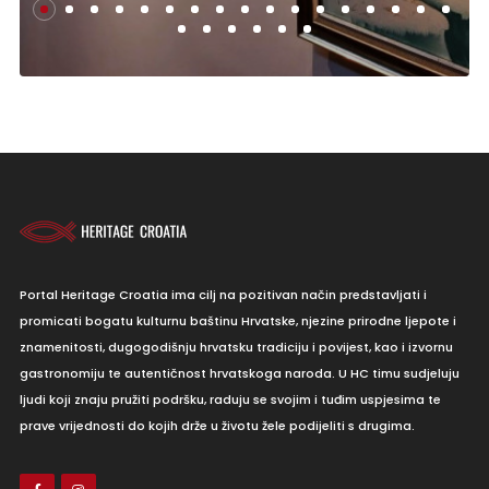
Portal Heritage Croatia ima cilj na pozitivan način predstavljati i
promicati bogatu kulturnu baštinu Hrvatske, njezine prirodne ljepote i
znamenitosti, dugogodišnju hrvatsku tradiciju i povijest, kao i izvornu
gastronomiju te autentičnost hrvatskoga naroda. U HC timu sudjeluju
ljudi koji znaju pružiti podršku, raduju se svojim i tuđim uspjesima te
prave vrijednosti do kojih drže u životu žele podijeliti s drugima.