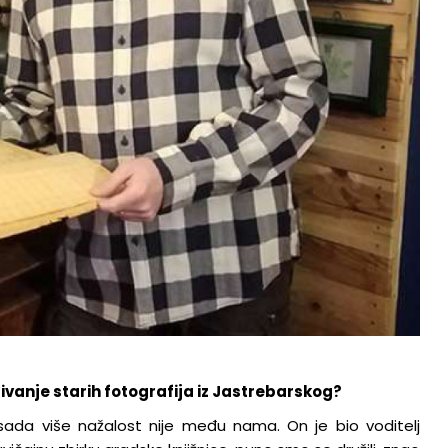
Duhovno
ljivanje starih fotografija iz Jastrebarskog?
Bliže Tebi- Quo vadis?
 sada više nažalost nije među nama. On je bio voditelj