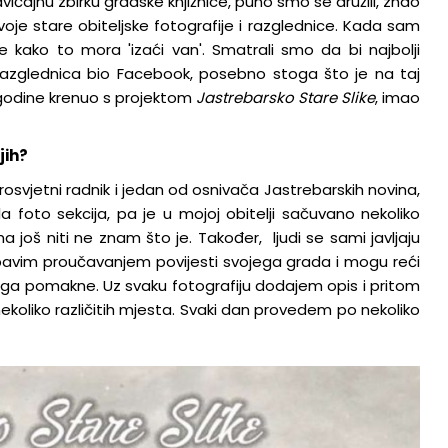
vičajnu zbirku gradske knjižnice, puno smo se družili, znao
18.1.2023.
je stare obiteljske fotografije i razglednice. Kada sam
ako to mora 'izaći van'. Smatrali smo da bi najbolji
i razglednica bio Facebook, posebno stoga što je na taj
. godine krenuo s projektom
Jastrebarsko Stare Slike
, imao
jih?
prosvjetni radnik i jedan od osnivača Jastrebarskih novina,
a foto sekcija, pa je u mojoj obitelji sačuvano nekoliko
ma još niti ne znam što je. Također, ljudi se sami javljaju
e bavim proučavanjem povijesti svojega grada i mogu reći
ga pomakne. Uz svaku fotografiju dodajem opis i pritom
ekoliko različitih mjesta. Svaki dan provedem po nekoliko