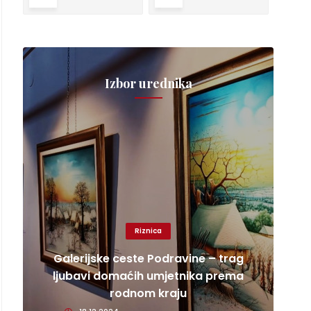
Izbor urednika
Riznica
Galerijske ceste Podravine – trag
ljubavi domaćih umjetnika prema
rodnom kraju