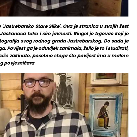
'Jastrebarsko Stare Slike'. Ova je stranica u svojih šest
askanaca tako i šire javnosti. Ringel je trgovac koji je
otografija svog rodnog grada Jastrebarskog. Do sada je
. Povijest ga je oduvijek zanimala, želio je to i studirati,
e kaže zakinuto, posebno stoga što povijest ima u malom
og povjesničara