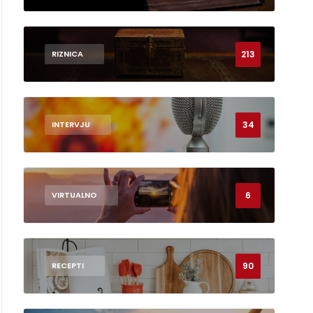
213
RIZNICA
34
INTERVJU
6
VIRTUALNO
90
RECEPTI