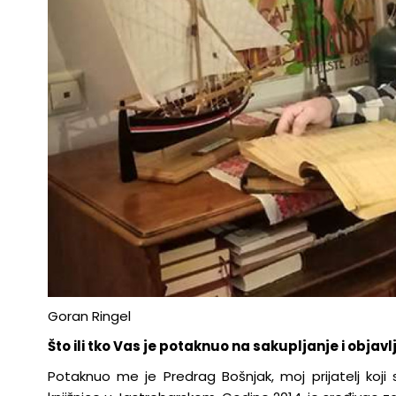
Goran Ringel
Što ili tko Vas je potaknuo na sakupljanje i objav
Potaknuo me je Predrag Bošnjak, moj prijatelj koji