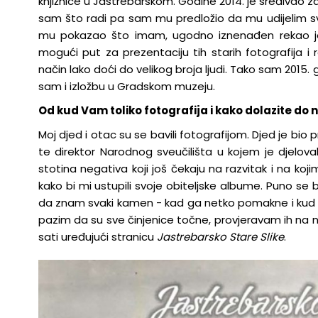
knjižnice u Jastrebarskom. Godine 2014. je sređivao za
sam što radi pa sam mu predložio da mu udijelim svo
mu pokazao što imam, ugodno iznenađen rekao je k
mogući put za prezentaciju tih starih fotografija 
način lako doći do velikog broja ljudi. Tako sam 2015
sam i izložbu u Gradskom muzeju.
Od kud Vam toliko fotografija i kako dolazite do n
Moj djed i otac su se bavili fotografijom. Djed je bio 
te direktor Narodnog sveučilišta u kojem je djeloval
stotina negativa koji još čekaju na razvitak i na koji
kako bi mi ustupili svoje obiteljske albume. Puno s
da znam svaki kamen - kad ga netko pomakne i kud 
pazim da su sve činjenice točne, provjeravam ih na n
sati uređujući stranicu
Jastrebarsko Stare Slike
.