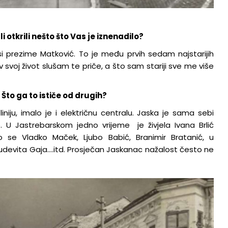
 otkrili nešto što Vas je iznenadilo?
 nosi prezime Matković. To je među prvih sedam najstarijih
svoj život slušam te priče, a što sam stariji sve me više
to ga to ističe od drugih?
niju, imalo je i električnu centralu. Jaska je sama sebi
no. U Jastrebarskom jedno vrijeme je živjela Ivana Brlić
io se Vladko Maček, Ljubo Babić, Branimir Bratanić, u
Ljudevita Gaja….itd. Prosječan Jaskanac nažalost često ne