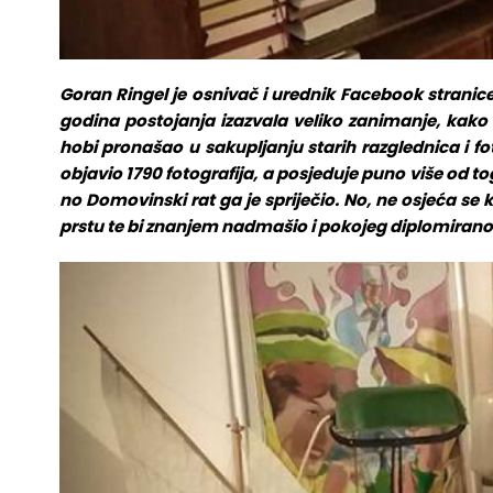
Goran Ringel je osnivač i urednik Facebook stranice 
godina postojanja izazvala veliko zanimanje, kako J
hobi pronašao u sakupljanju starih razglednica i f
objavio 1790 fotografija, a posjeduje puno više od toga
no Domovinski rat ga je spriječio. No, ne osjeća s
prstu te bi znanjem nadmašio i pokojeg diplomiran