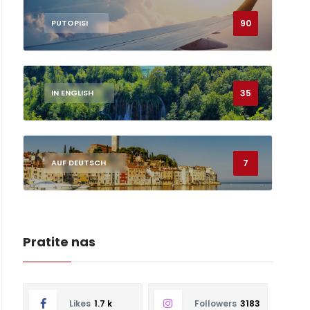
90
PUTOPISI
35
IN ENGLISH
7
AUF DEUTSCH
Pratite nas
Likes
1.7 k
Followers
3183