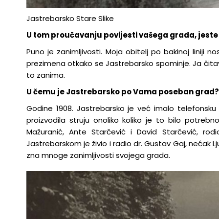
Jastrebarsko Stare Slike
U tom proučavanju povijesti vašega grada, jeste li
Puno je zanimljivosti. Moja obitelj po bakinoj liniji
prezimena otkako se Jastrebarsko spominje. Ja čitav 
to zanima.
U čemu je Jastrebarsko po Vama poseban grad? Š
Godine 1908. Jastrebarsko je već imalo telefonsku li
proizvodila struju onoliko koliko je to bilo potreb
Mažuranić, Ante Starčević i David Starčević, rod
Jastrebarskom je živio i radio dr. Gustav Gaj, nećak 
zna mnoge zanimljivosti svojega grada.