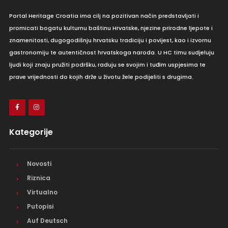
Portal Heritage Croatia ima cilj na pozitivan način predstavljati i
promicati bogatu kulturnu baštinu Hrvatske, njezine prirodne ljepote i
znamenitosti, dugogodišnju hrvatsku tradiciju i povijest, kao i izvornu
gastronomiju te autentičnost hrvatskoga naroda. U HC timu sudjeluju
ljudi koji znaju pružiti podršku, raduju se svojim i tuđim uspjesima te
prave vrijednosti do kojih drže u životu žele podijeliti s drugima.
Kategorije
Novosti
Riznica
Virtualno
Putopisi
Auf Deutsch