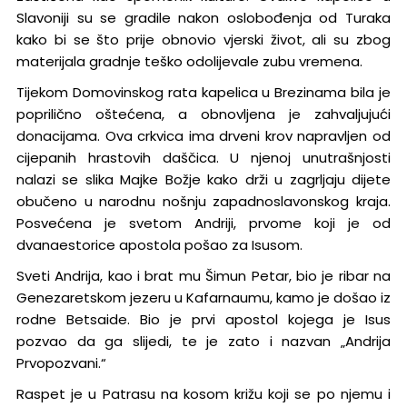
Slavoniji su se gradile nakon oslobođenja od Turaka
kako bi se što prije obnovio vjerski život, ali su zbog
materijala gradnje teško odolijevale zubu vremena.
Tijekom Domovinskog rata kapelica u Brezinama bila je
poprilično oštećena, a obnovljena je zahvaljujući
donacijama. Ova crkvica ima drveni krov napravljen od
cijepanih hrastovih daščica. U njenoj unutrašnjosti
nalazi se slika Majke Božje kako drži u zagrljaju dijete
obučeno u narodnu nošnju zapadnoslavonskog kraja.
Posvećena je svetom Andriji, prvome koji je od
dvanaestorice apostola pošao za Isusom.
Sveti Andrija, kao i brat mu Šimun Petar, bio je ribar na
Genezaretskom jezeru u Kafarnaumu, kamo je došao iz
rodne Betsaide. Bio je prvi apostol kojega je Isus
pozvao da ga slijedi, te je zato i nazvan „Andrija
Prvopozvani.“
Raspet je u Patrasu na kosom križu koji se po njemu i