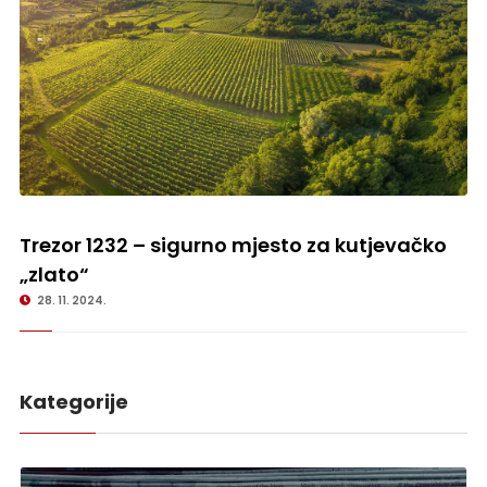
Trezor 1232 – sigurno mjesto za kutjevačko „zlato“
Trezor 1232 – sigurno mjesto za kutjevačko
„zlato“
28. 11. 2024.
Kategorije