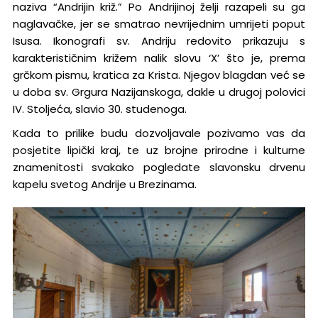
naziva “Andrijin križ.” Po Andrijinoj želji razapeli su ga
naglavačke, jer se smatrao nevrijednim umrijeti poput
Isusa. Ikonografi sv. Andriju redovito prikazuju s
karakterističnim križem nalik slovu ‘X’ što je, prema
grčkom pismu, kratica za Krista. Njegov blagdan već se
u doba sv. Grgura Nazijanskoga, dakle u drugoj polovici
IV. Stoljeća, slavio 30. studenoga.
Kada to prilike budu dozvoljavale pozivamo vas da
posjetite lipički kraj, te uz brojne prirodne i kulturne
znamenitosti svakako pogledate slavonsku drvenu
kapelu svetog Andrije u Brezinama.