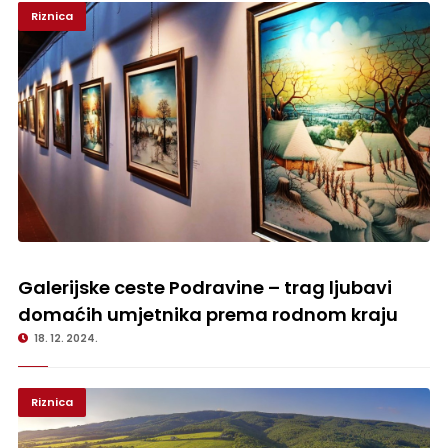
Riznica
Galerijske ceste Podravine – trag ljubavi domaćih umjetnika prema
rodnom kraju
Galerijske ceste Podravine – trag ljubavi
domaćih umjetnika prema rodnom kraju
18. 12. 2024.
Riznica