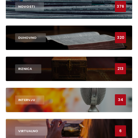
376
NOVOSTI
320
DUHOVNO
213
RIZNICA
34
INTERVJU
6
VIRTUALNO