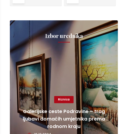
Izbor urednika
Riznica
Galerijske ceste Podravine – trag
ljubavi domaćih umjetnika prema
rodnom kraju