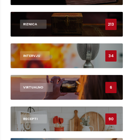
213
RIZNICA
34
INTERVJU
6
VIRTUALNO
90
RECEPTI