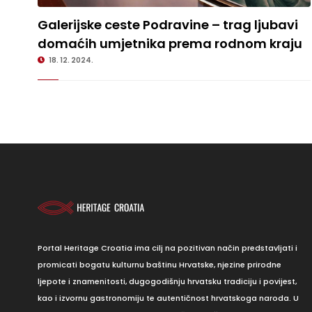
Galerijske ceste Podravine – trag ljubavi domaćih umjetnika prema
Galerijske ceste Podravine – trag ljubavi
rodnom kraju
domaćih umjetnika prema rodnom kraju
18. 12. 2024.
Portal Heritage Croatia ima cilj na pozitivan način predstavljati i
promicati bogatu kulturnu baštinu Hrvatske, njezine prirodne
ljepote i znamenitosti, dugogodišnju hrvatsku tradiciju i povijest,
kao i izvornu gastronomiju te autentičnost hrvatskoga naroda. U