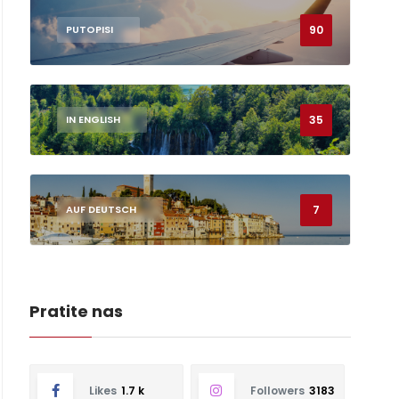
90
PUTOPISI
35
IN ENGLISH
7
AUF DEUTSCH
Pratite nas
Likes
1.7 k
Followers
3183