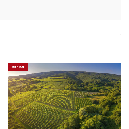
Riznica
Duhovno
Bliže Tebi- Quo vadis?