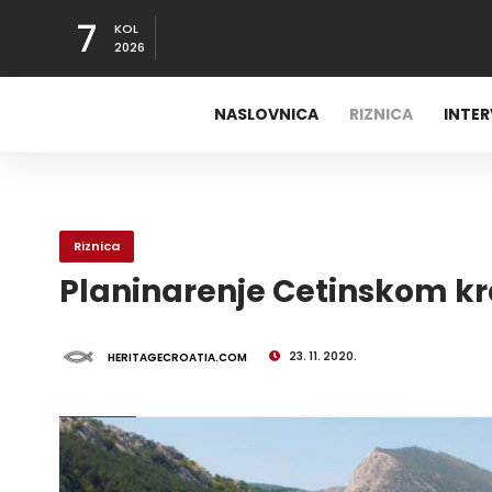
7
KOL
2026
NASLOVNICA
RIZNICA
INTE
Riznica
Planinarenje Cetinskom k
23. 11. 2020.
HERITAGECROATIA.COM