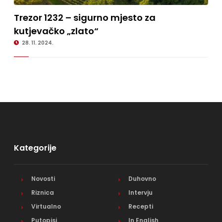
18.1.2023.
Trezor 1232 – sigurno mjesto za
Trezor 1232 – sigurno mjesto za kutjevačko „zlato“
kutjevačko „zlato“
28. 11. 2024.
Kategorije
Novosti
Duhovno
Riznica
Intervju
Virtualno
Recepti
Putopisi
In English