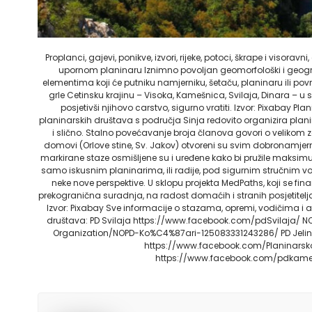
Proplanci, gajevi, ponikve, izvori, rijeke, potoci, škrape i visor
upornom planinaru Iznimno povoljan geomorfološki i geograf
elementima koji će putniku namjerniku, šetaču, planinaru ili pov
grle Cetinsku krajinu – Visoka, Kamešnica, Svilaja, Dinara – u 
posjetivši njihovo carstvo, sigurno vratiti. Izvor: Pixabay Pl
planinarskih društava s područja Sinja redovito organizira planin
i slično. Stalno povećavanje broja članova govori o velikom 
domovi (Orlove stine, Sv. Jakov) otvoreni su svim dobronamjern
markirane staze osmišljene su i uređene kako bi pružile maksimum
samo iskusnim planinarima, ili radije, pod sigurnim stručnim vod
neke nove perspektive. U sklopu projekta MedPaths, koji se 
prekogranična suradnja, na radost domaćih i stranih posjetitelja, 
Izvor: Pixabay Sve informacije o stazama, opremi, vodičima i
društava: PD Svilaja https://www.facebook.com/pdSvilaja/ 
Organization/NOPD-Ko%C4%87ari-125083331243286/ PD Jelinak,
https://www.facebook.com/Planinarsko
https://www.facebook.com/pdkamesni