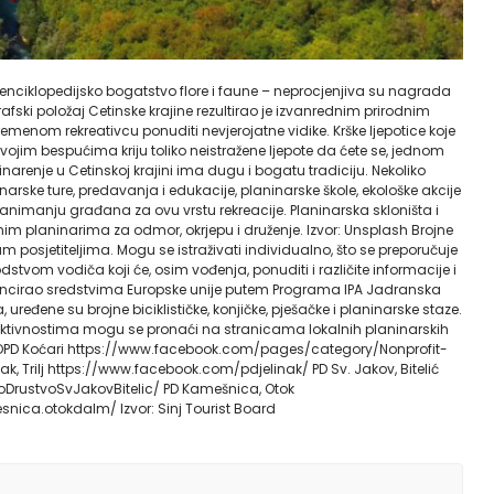
avni, enciklopedijsko bogatstvo flore i faune – neprocjenjiva su nagrada
ski položaj Cetinske krajine rezultirao je izvanrednim prirodnim
remenom rekreativcu ponuditi nevjerojatne vidike. Krške ljepotice koje
svojim bespućima kriju toliko neistražene ljepote da ćete se, jednom
aninarenje u Cetinskoj krajini ima dugu i bogatu tradiciju. Nekoliko
arske ture, predavanja i edukacije, planinarske škole, ekološke akcije
zanimanju građana za ovu vrstu rekreacije. Planinarska skloništa i
im planinarima za odmor, okrjepu i druženje. Izvor: Unsplash Brojne
 posjetiteljima. Mogu se istraživati individualno, što se preporučuje
stvom vodiča koji će, osim vođenja, ponuditi i različite informacije i
financirao sredstvima Europske unije putem Programa IPA Jadranska
uređene su brojne biciklističke, konjičke, pješačke i planinarske staze.
 aktivnostima mogu se pronaći na stranicama lokalnih planinarskih
NOPD Koćari https://www.facebook.com/pages/category/Nonprofit-
 Trilj https://www.facebook.com/pdjelinak/ PD Sv. Jakov, Bitelić
DrustvoSvJakovBitelic/ PD Kamešnica, Otok
ca.otokdalm/ Izvor: Sinj Tourist Board