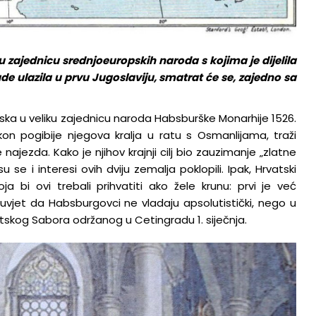
u zajednicu srednjoeuropskih naroda s kojima je dijelila
ude ulazila u prvu Jugoslaviju, smatrat će se, zajedno sa
laska u veliku zajednicu naroda Habsburške Monarhije 1526.
on pogibije njegova kralja u ratu s Osmanlijama, traži
jezda. Kako je njihov krajnji cilj bio zauzimanje „zlatne
 se i interesi ovih dviju zemalja poklopili. Ipak, Hrvatski
 bi ovi trebali prihvatiti ako žele krunu: prvi je već
 uvjet da Habsburgovci ne vladaju apsolutistički, nego u
atskog Sabora održanog u Cetingradu 1. siječnja.