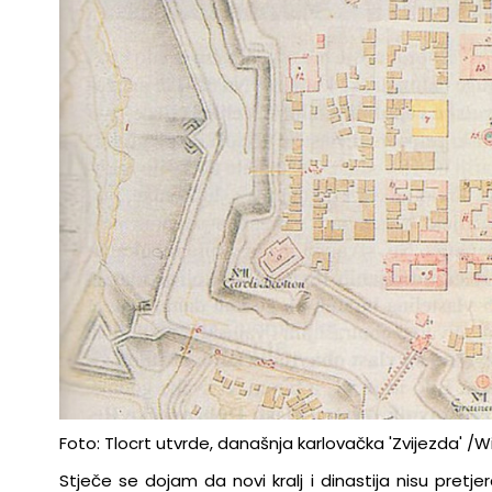
Foto: Tlocrt utvrde, današnja karlovačka 'Zvijezda' /W
Stječe se dojam da novi kralj i dinastija nisu pretj