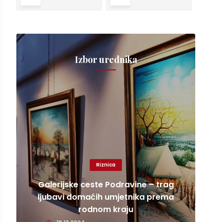
Izbor urednika
Riznica
Galerijske ceste Podravine – trag
ljubavi domaćih umjetnika prema
rodnom kraju