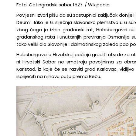
Foto: Cetingradski sabor 1527. / Wikipedia
Povijesni izvori pišu da su zastupnici zaključak donijeli
Deum”. Iako je 6. siječnja slavonsko plemstvo u u su
zbog čega je izbio građanski rat, Habsburgovci su 
građanskog rata i unutarnjih previranja Osmanlije su 
tako veliki dio Slavonije i dalmatinskog zaleđa pao po
Habsburgovci u Hrvatskoj počinju graditi utvrde za ob
ni Hrvatski Sabor ne smatraju povoljnima za obran
Karlstad, iz koje će se razviti grad Karlovac, vidl
ispriječiti na njihovu putu prema Beču.