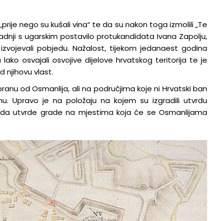
18.1.2023.
 „prije nego su kušali vina“ te da su nakon toga izmolili „Te
radnji s ugarskim postavilo protukandidata Ivana Zapolju,
izvojevali pobjedu. Nažalost, tijekom jedanaest godina
lako osvajali osvojive dijelove hrvatskog teritorija te je
d njihovu vlast.
ranu od Osmanlija, ali na područjima koje ni Hrvatski ban
u. Upravo je na položaju na kojem su izgradili utvrdu
jivo da utvrde grade na mjestima koja će se Osmanlijama