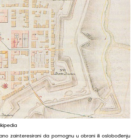
ikipedia
erano zainteresirani da pomognu u obrani ili oslobođenju