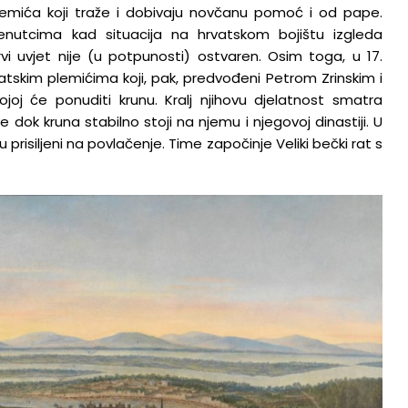
lemića koji traže i dobivaju novčanu pomoć i od pape.
enutcima kad situacija na hrvatskom bojištu izgleda
vi uvjet nije (u potpunosti) ostvaren. Osim toga, u 17.
rvatskim plemićima koji, pak, predvođeni Petrom Zrinskim i
j će ponuditi krunu. Kralj njihovu djelatnost smatra
 dok kruna stabilno stoji na njemu i njegovoj dinastiji. U
 prisiljeni na povlačenje. Time započinje Veliki bečki rat s