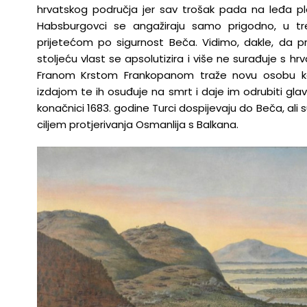
hrvatskog područja jer sav trošak pada na leđa p
Habsburgovci se angažiraju samo prigodno, u tr
prijetećom po sigurnost Beča. Vidimo, dakle, da pr
stoljeću vlast se apsolutizira i više ne surađuje s h
Franom Krstom Frankopanom traže novu osobu kojo
izdajom te ih osuđuje na smrt i daje im odrubiti glave
konačnici 1683. godine Turci dospijevaju do Beča, ali su
ciljem protjerivanja Osmanlija s Balkana.