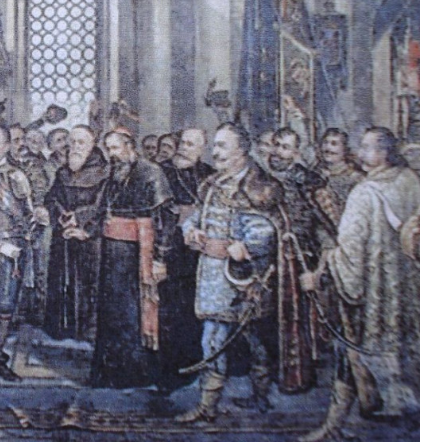
Duhovno
Bliže Tebi- Quo vadis?