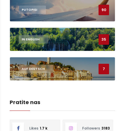
90
PUTOPISI
35
IN ENGLISH
7
AUF DEUTSCH
Pratite nas
Likes
1.7 k
Followers
3183