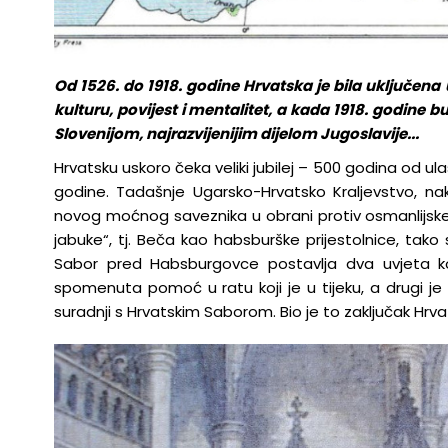
Od 1526. do 1918. godine Hrvatska je bila uključena 
kulturu, povijest i mentalitet, a kada 1918. godine b
Slovenijom, najrazvijenijim dijelom Jugoslavije...
Hrvatsku uskoro čeka veliki jubilej – 500 godina od u
godine. Tadašnje Ugarsko-Hrvatsko Kraljevstvo, nak
novog moćnog saveznika u obrani protiv osmanlijske na
jabuke“, tj. Beča kao habsburške prijestolnice, tako su
Sabor pred Habsburgovce postavlja dva uvjeta koja
spomenuta pomoć u ratu koji je u tijeku, a drugi je
suradnji s Hrvatskim Saborom. Bio je to zaključak Hrv