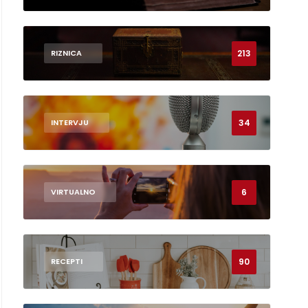
213
RIZNICA
34
INTERVJU
6
VIRTUALNO
90
RECEPTI