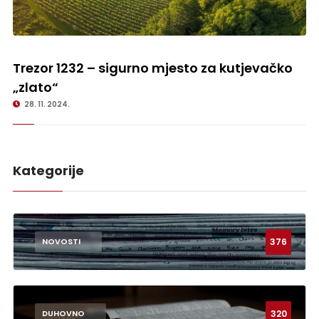
Trezor 1232 – sigurno mjesto za kutjevačko „zlato“
Trezor 1232 – sigurno mjesto za kutjevačko
„zlato“
28. 11. 2024.
Kategorije
376
NOVOSTI
320
DUHOVNO