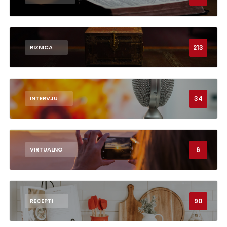
213
RIZNICA
34
INTERVJU
6
VIRTUALNO
90
RECEPTI