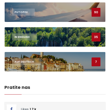
90
PUTOPISI
35
IN ENGLISH
7
AUF DEUTSCH
Pratite nas
Likes
1.7 k