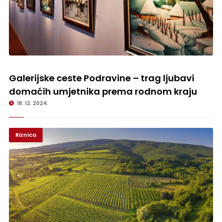
Galerijske ceste Podravine – trag ljubavi domaćih umjetnika prema
rodnom kraju
Galerijske ceste Podravine – trag ljubavi
domaćih umjetnika prema rodnom kraju
18. 12. 2024.
Riznica