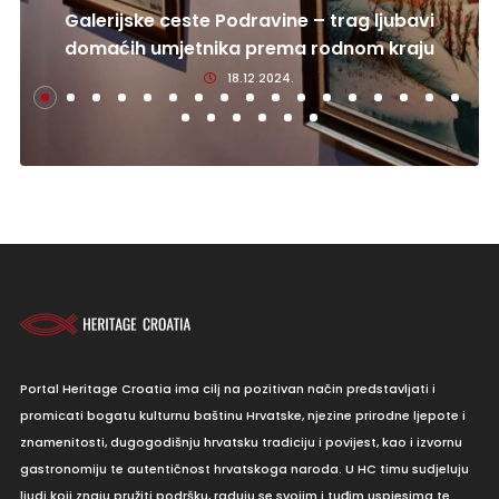
Galerijske ceste Podravine – trag ljubavi
domaćih umjetnika prema rodnom kraju
18.12.2024.
Portal Heritage Croatia ima cilj na pozitivan način predstavljati i
promicati bogatu kulturnu baštinu Hrvatske, njezine prirodne ljepote i
znamenitosti, dugogodišnju hrvatsku tradiciju i povijest, kao i izvornu
gastronomiju te autentičnost hrvatskoga naroda. U HC timu sudjeluju
ljudi koji znaju pružiti podršku, raduju se svojim i tuđim uspjesima te