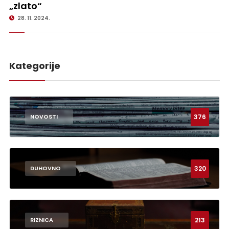
„zlato“
28. 11. 2024.
Kategorije
376
NOVOSTI
320
DUHOVNO
213
RIZNICA