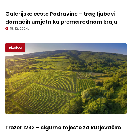
Galerijske ceste Podravine – trag ljubavi domaćih umjetnika prema
rodnom kraju
Galerijske ceste Podravine – trag ljubavi
domaćih umjetnika prema rodnom kraju
18. 12. 2024.
Riznica
Trezor 1232 – sigurno mjesto za kutjevačko „zlato“
Trezor 1232 – sigurno mjesto za kutjevačko