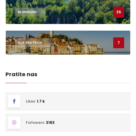
35
IN ENGLISH
7
AUF DEUTSCH
Pratite nas
Likes
1.7 k
Followers
3183