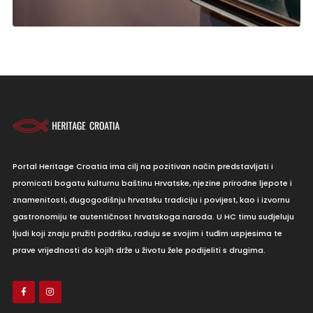
Portal Heritage Croatia ima cilj na pozitivan način predstavljati i
promicati bogatu kulturnu baštinu Hrvatske, njezine prirodne ljepote i
znamenitosti, dugogodišnju hrvatsku tradiciju i povijest, kao i izvornu
gastronomiju te autentičnost hrvatskoga naroda. U HC timu sudjeluju
ljudi koji znaju pružiti podršku, raduju se svojim i tuđim uspjesima te
prave vrijednosti do kojih drže u životu žele podijeliti s drugima.