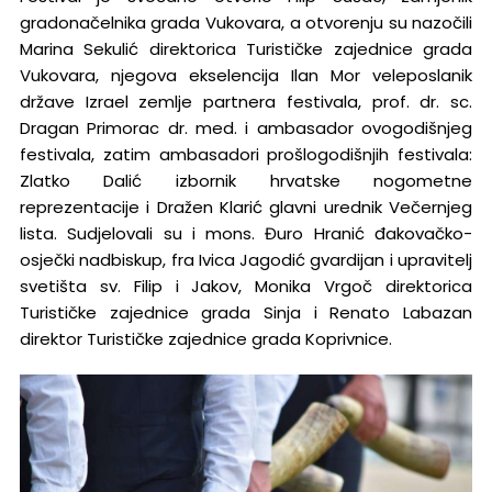
gradonačelnika grada Vukovara, a otvorenju su nazočili
Marina Sekulić direktorica Turističke zajednice grada
Vukovara, njegova ekselencija Ilan Mor veleposlanik
države Izrael zemlje partnera festivala, prof. dr. sc.
Dragan Primorac dr. med. i ambasador ovogodišnjeg
festivala, zatim ambasadori prošlogodišnjih festivala:
Zlatko Dalić izbornik hrvatske nogometne
reprezentacije i Dražen Klarić glavni urednik Večernjeg
lista. Sudjelovali su i mons. Đuro Hranić đakovačko-
osječki nadbiskup, fra Ivica Jagodić gvardijan i upravitelj
svetišta sv. Filip i Jakov, Monika Vrgoč direktorica
Turističke zajednice grada Sinja i Renato Labazan
direktor Turističke zajednice grada Koprivnice.