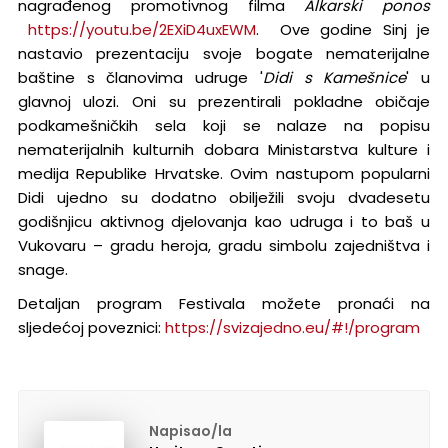
nagrađenog promotivnog filma
Alkarski ponos
https://youtu.be/2EXiD4uxEWM
. Ove godine Sinj je
nastavio prezentaciju svoje bogate nematerijalne
baštine s članovima udruge '
Didi s Kamešnice
' u
glavnoj ulozi. Oni su prezentirali pokladne običaje
podkamešničkih sela koji se nalaze na popisu
nematerijalnih kulturnih dobara Ministarstva kulture i
medija Republike Hrvatske. Ovim nastupom popularni
Didi ujedno su dodatno obilježili svoju dvadesetu
godišnjicu aktivnog djelovanja kao udruga i to baš u
Vukovaru – gradu heroja, gradu simbolu zajedništva i
snage.
Detaljan program Festivala možete pronaći na
sljedećoj poveznici:
https://svizajedno.eu/#!/program
Napisao/la