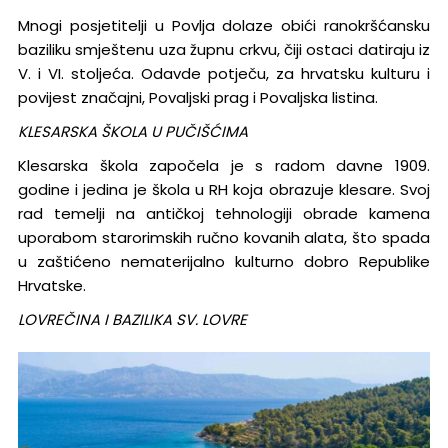
Mnogi posjetitelji u Povlja dolaze obići ranokršćansku
baziliku smještenu uza župnu crkvu, čiji ostaci datiraju iz
V. i VI. stoljeća. Odavde potječu, za hrvatsku kulturu i
povijest značajni, Povaljski prag i Povaljska listina.
KLESARSKA ŠKOLA U PUČIŠĆIMA
Klesarska škola započela je s radom davne 1909.
godine i jedina je škola u RH koja obrazuje klesare. Svoj
rad temelji na antičkoj tehnologiji obrade kamena
uporabom starorimskih ručno kovanih alata, što spada
u zaštićeno nematerijalno kulturno dobro Republike
Hrvatske.
LOVREČINA I BAZILIKA SV. LOVRE