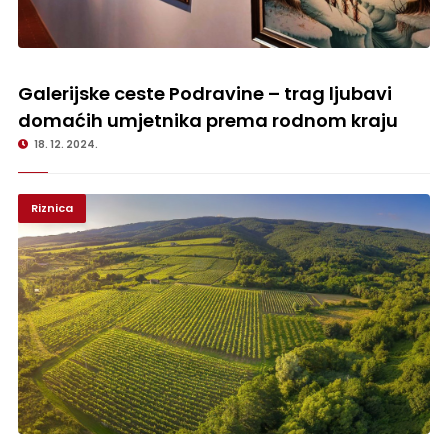
Galerijske ceste Podravine – trag ljubavi domaćih umjetnika prema
rodnom kraju
Galerijske ceste Podravine – trag ljubavi
domaćih umjetnika prema rodnom kraju
18. 12. 2024.
Riznica