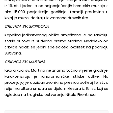
iz 16. st. i jedan je od najposjećenijih hrvatskih muzeja s
oko 15.000 posjetitelja godišnje. Temelji građevine u
kojoj je muzej datiraju iz vremena drevnih Ilira.
CRKVICA SV. SPIRIDONA
Kapelica jedinstvenog oblika smještena je na raskrižju
starih putova iz Sutivana prema Mircima. Nedaleko od
crkvice nalazi se jedini speleološki lokalitet na području
Sutivana.
CRKVICA SV. MARTINA
Iako crkvici sv. Martina ne znamo točno vrijeme gradnje,
karakteriziraju je ranoromaničke stilske odlike. Na
pročelju joj je dozidan zvonik na preslicu potkraj 15. st., a
reljef na oltaru smatra se djelom klesara iz 15. st. koji se
ugledao na trogirska ostvarenja Nikole Firentinca.