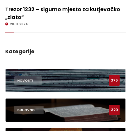
Trezor 1232 – sigurno mjesto za kutjevačko „zlato“
Trezor 1232 – sigurno mjesto za kutjevačko
„zlato“
28. 11. 2024.
Kategorije
376
NOVOSTI
320
DUHOVNO