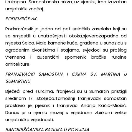
i rukopisa. Samostanska crkva, uz vjersku, ima izuzetan
umjetnički značaj.
PODSMRČEVIK
Podsmrčevik je jedan od pet selačkih zaselaka koji su
se smjestili u unutrašnjosti otoka,sjeverozapadno od
mjesta Selca. Male kamene kuće, građene u suhozidu s
ograđenim dvorištima i stajama, svjedoci su prošlog
vremena i autentični spomenik bračke ruralne
arhitekture.
FRANJEVAČKI SAMOSTAN I CRKVA SV. MARTINA U
SUMARTINU
Bježeći pred Turcima, franjevci su u Sumartin pristigli
sredinom 17. stoljeća.Tamošnji franjevački samostan
proslavio je pjesnik i franjevac Andrija Kačić-Miošić.
Danas je u njemu muzej s vrijednom zbirkom velike
umjetničke vrijednosti.
RANOKRŠĆANSKA BAZILIKA U POVLJIMA