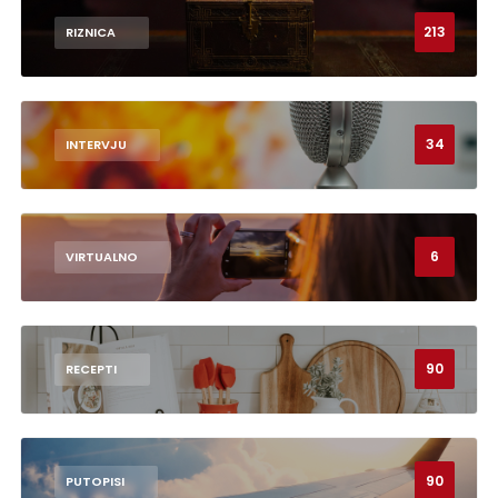
213
RIZNICA
34
INTERVJU
6
VIRTUALNO
90
RECEPTI
90
PUTOPISI