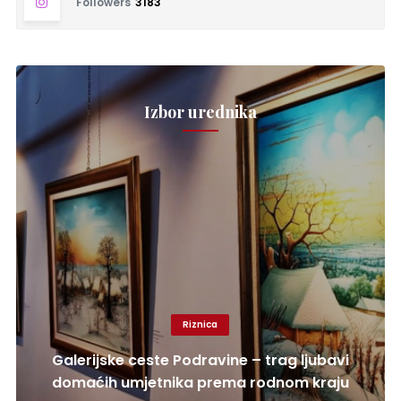
Followers
3183
Izbor urednika
Riznica
Galerijske ceste Podravine – trag ljubavi
domaćih umjetnika prema rodnom kraju