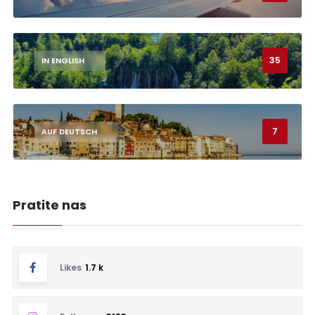
35
IN ENGLISH
7
AUF DEUTSCH
Pratite nas
Likes
1.7 k