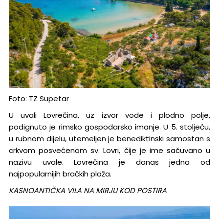
Foto: TZ Supetar
U uvali Lovrečina, uz izvor vode i plodno polje,
podignuto je rimsko gospodarsko imanje. U 5. stoljeću,
u rubnom dijelu, utemeljen je benediktinski samostan s
crkvom posvećenom sv. Lovri, čije je ime sačuvano u
nazivu uvale. Lovrečina je danas jedna od
najpopularnijih bračkih plaža.
KASNOANTIČKA VILA NA MIRJU KOD POSTIRA