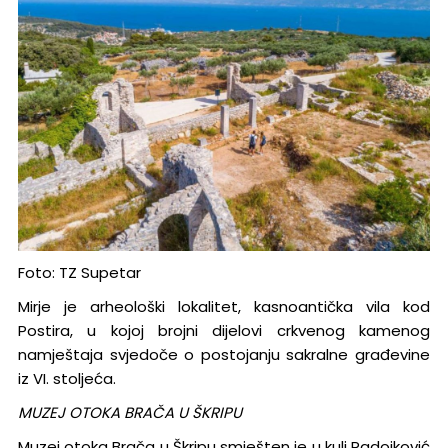
Foto: TZ Supetar
Mirje je arheološki lokalitet, kasnoantička vila kod
Postira, u kojoj brojni dijelovi crkvenog kamenog
namještaja svjedoče o postojanju sakralne građevine
iz VI. stoljeća.
MUZEJ OTOKA BRAČA U ŠKRIPU
Muzej otoka Brača u Škripu smješten je u kuli Radojković