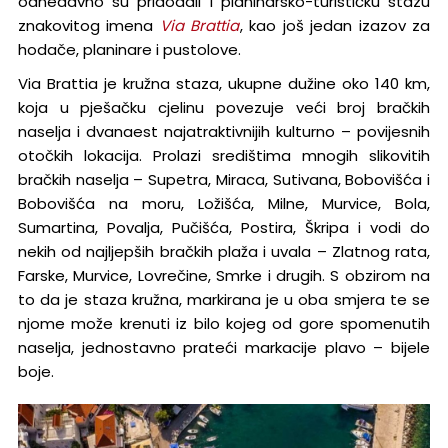
odnedavno su pridodali i planinarsko-turističku stazu
znakovitog imena
Via Brattia
, kao još jedan izazov za
hodače, planinare i pustolove.
Via Brattia je kružna staza, ukupne dužine oko 140 km,
koja u pješačku cjelinu povezuje veći broj bračkih
naselja i dvanaest najatraktivnijih kulturno – povijesnih
otočkih lokacija. Prolazi središtima mnogih slikovitih
bračkih naselja – Supetra, Miraca, Sutivana, Bobovišća i
Bobovišća na moru, Ložišća, Milne, Murvice, Bola,
Sumartina, Povalja, Pučišća, Postira, Škripa i vodi do
nekih od najljepših bračkih plaža i uvala – Zlatnog rata,
Farske, Murvice, Lovrečine, Smrke i drugih. S obzirom na
to da je staza kružna, markirana je u oba smjera te se
njome može krenuti iz bilo kojeg od gore spomenutih
naselja, jednostavno prateći markacije plavo – bijele
boje.