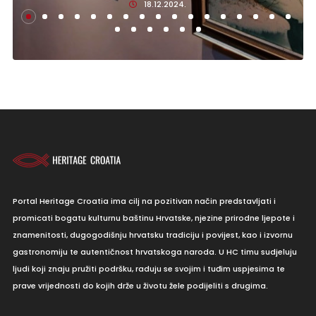
18.12.2024.
Portal Heritage Croatia ima cilj na pozitivan način predstavljati i
promicati bogatu kulturnu baštinu Hrvatske, njezine prirodne ljepote i
znamenitosti, dugogodišnju hrvatsku tradiciju i povijest, kao i izvornu
gastronomiju te autentičnost hrvatskoga naroda. U HC timu sudjeluju
ljudi koji znaju pružiti podršku, raduju se svojim i tuđim uspjesima te
prave vrijednosti do kojih drže u životu žele podijeliti s drugima.