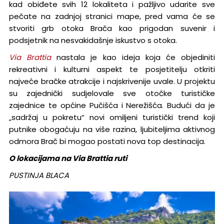
kad obiđete svih 12 lokaliteta i pažljivo udarite sve
pečate na zadnjoj stranici mape, pred vama će se
stvoriti grb otoka Brača kao prigodan suvenir i
podsjetnik na nesvakidašnje iskustvo s otoka.
Via Brattia
nastala je kao ideja koja će objediniti
rekreativni i kulturni aspekt te posjetitelju otkriti
najveće bračke atrakcije i najskrivenije uvale. U projektu
su zajednički sudjelovale sve otočke turističke
zajednice te općine Pučišća i Nerežišća. Budući da je
„sadržaj u pokretu“ novi omiljeni turistički trend koji
putnike obogaćuju na više razina, ljubiteljima aktivnog
odmora Brač bi mogao postati nova top destinacija.
O lokacijama na Via Brattia ruti
PUSTINJA BLACA