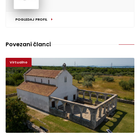
POGLEDAJ PROFIL
Povezani članci
Virtualno
Vodnjansko svetište sv. Foške u Virtualnom vodiču: „Sveta zemlja u