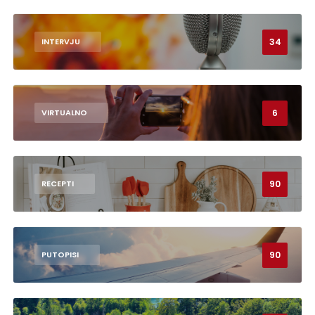
34
INTERVJU
6
VIRTUALNO
90
RECEPTI
90
PUTOPISI