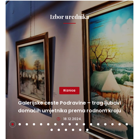
Izbor urednika
Riznica
Galerijske ceste Podravine – trag ljubavi
domaćih umjetnika prema rodnom kraju
18.12.2024.