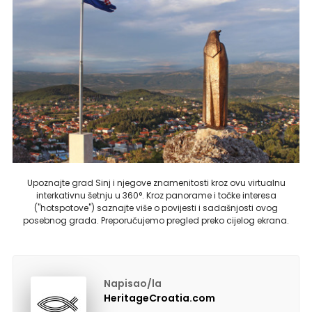
Upoznajte grad Sinj i njegove znamenitosti kroz ovu virtualnu
interkativnu šetnju u 360°. Kroz panorame i točke interesa
("hotspotove") saznajte više o povijesti i sadašnjosti ovog
posebnog grada. Preporučujemo pregled preko cijelog ekrana.
Napisao/la
HeritageCroatia.com