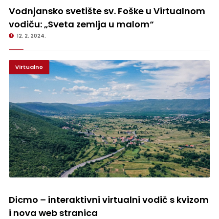
malom“
Vodnjansko svetište sv. Foške u Virtualnom
vodiču: „Sveta zemlja u malom“
12. 2. 2024.
Virtualno
Dicmo – interaktivni virtualni vodič s kvizom i nova web stranica
Dicmo – interaktivni virtualni vodič s kvizom
i nova web stranica