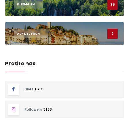
35
IN ENGLISH
7
AUF DEUTSCH
Pratite nas
Likes
1.7 k
Followers
3183